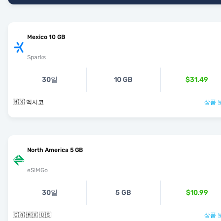
Mexico 10 GB
Sparks
30일
10 GB
$31.49
🇲🇽 멕시코
상품 
North America 5 GB
eSIMGo
30일
5 GB
$10.99
🇨🇦 🇲🇽 🇺🇸
상품 