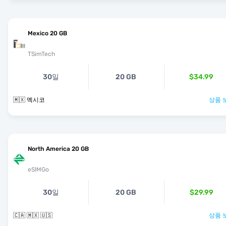
Mexico 20 GB
TSimTech
30일
20 GB
$34.99
🇲🇽 멕시코
상품 
North America 20 GB
eSIMGo
30일
20 GB
$29.99
🇨🇦 🇲🇽 🇺🇸
상품 