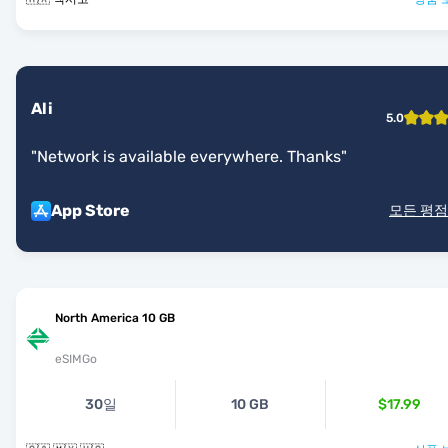
Ali
5.0
"
Network is available everywhere. Thanks
"
App Store
모든 평점
North America 10 GB
eSIMGo
30일
10 GB
$17.99