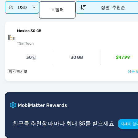
USD
정렬:
추천순
필터
Mexico 30 GB
TSimTech
30일
30 GB
$47.99
🇲🇽 멕시코
상품 
MobiMatter Rewards
친구를 추천할 때마다 최대 $5를 받으세요
자세히 알