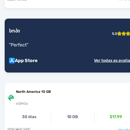
სოპი
5.0
"
Perfect
"
App Store
Ver todas as avali
North America 10 GB
eSIMGo
30 dias
10 GB
$17.99