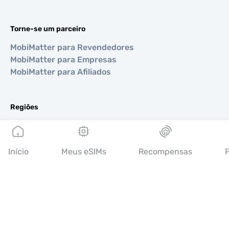
Torne-se um parceiro
MobiMatter para Revendedores
MobiMatter para Empresas
MobiMatter para Afiliados
Regiões
eSIM para Europa
eSIM para Ásia
eSIM para Américas
Início
Meus eSIMs
Recompensas
P
eSIM para Oriente Médio
eSIM para Oceania
eSIM para África
Países