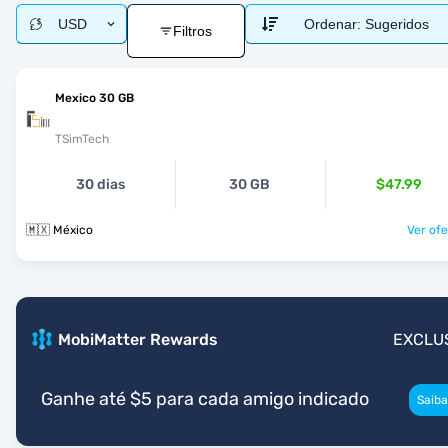
USD
Ordenar:
Sugeridos
Filtros
Mexico 30 GB
TSimTech
30 dias
30 GB
$47.99
🇲🇽 México
Ver ofe
MobiMatter Rewards
EXCLU
Ganhe até $5 para cada amigo indicado
Saiba