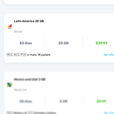
Latin America 20 GB
Airalo
30 dias
20 GB
$39.99
🇲🇽 🇳🇮 🇵🇦 e mais 14 países
Ver ofe
Mexico and USA 3 GB
NextLink
30 dias
3 GB
$9.99
🇲🇽 México & 🇺🇸 Estados Unidos
Ver ofe