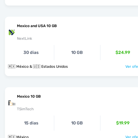
Mexico and USA 10 GB
NextLink
30 dias
10 GB
$24.99
🇲🇽 México & 🇺🇸 Estados Unidos
Ver ofe
Mexico 10 GB
TSimTech
15 dias
10 GB
$19.99
🇲🇽 México
Ver ofe