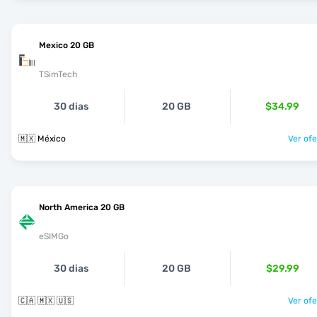
Mexico 20 GB
TSimTech
30 dias
20 GB
$34.99
🇲🇽 México
Ver ofe
North America 20 GB
eSIMGo
30 dias
20 GB
$29.99
🇨🇦 🇲🇽 🇺🇸
Ver ofe