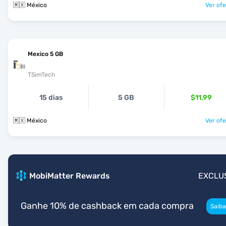
🇲🇽 México
Ver ofe
Mexico 5 GB
TSimTech
15 dias
5 GB
$11.99
🇲🇽 México
Ver ofe
MobiMatter Rewards
EXCLU
Ganhe 10% de cashback em cada compra
Saiba