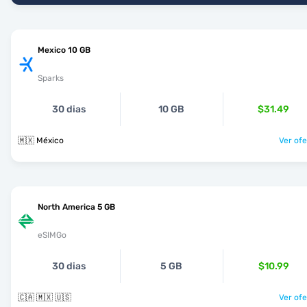
Mexico 10 GB
Sparks
30 dias
10 GB
$31.49
🇲🇽 México
Ver ofe
North America 5 GB
eSIMGo
30 dias
5 GB
$10.99
🇨🇦 🇲🇽 🇺🇸
Ver ofe