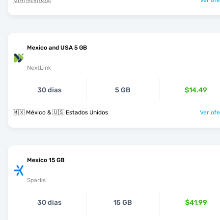
🇨🇦 🇲🇽 🇺🇸
Ver ofe
Mexico and USA 5 GB
NextLink
30 dias
5 GB
$14.49
🇲🇽 México & 🇺🇸 Estados Unidos
Ver ofe
Mexico 15 GB
Sparks
30 dias
15 GB
$41.99