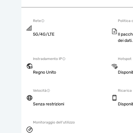
Rete
Politica 
5G/4G/LTE
Il pacch
dei dati.
Instradamento IP
Hotspot
Regno Unito
Disponib
Velocità
Ricarica
Senza restrizioni
Disponib
Monitoraggio dell'utilizzo