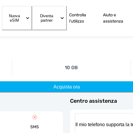
Controlla
Aiuto e
Nuova
Diventa
eSIM
partner
l'utilizzo
assistenza
10 GB
Acquista ora
Centro assistenza
Il mio telefono supporta la
SMS