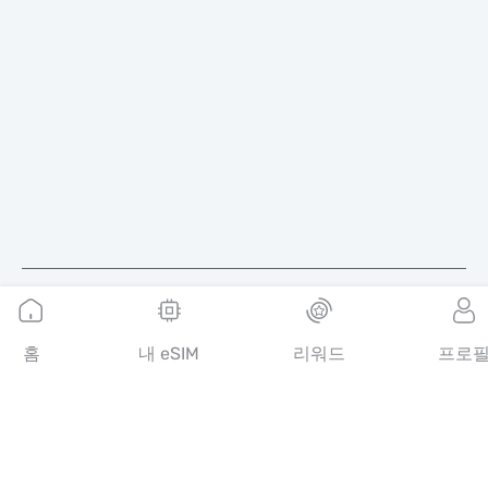
한국어
홈
내 eSIM
리워드
프로
MobiMatter는 통신 서비스를 위한 디지털 채널로, 전 세계 최고의
eSIM 상품을 찾아 구매할 수 있도록 도와드립니다.
14th floor, Al Sarab Tower, Abu Dhabi Global Market Square,
Al Maryah Island, Abu Dhabi, United Arab Emirates