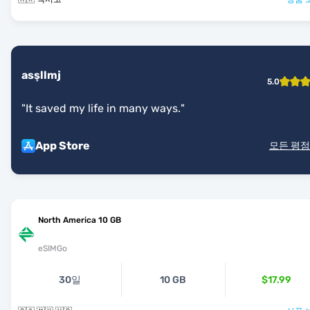
asşllmj
5.0
"
It saved my life in many ways.
"
App Store
모든 평점
North America 10 GB
eSIMGo
30일
10 GB
$17.99