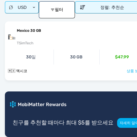
USD
정렬:
추천순
필터
Mexico 30 GB
TSimTech
30일
30 GB
$47.99
🇲🇽 멕시코
상품 
MobiMatter Rewards
친구를 추천할 때마다 최대 $5를 받으세요
자세히 알