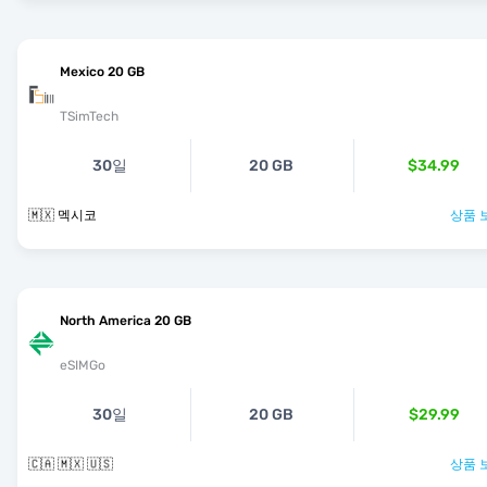
Mexico 20 GB
TSimTech
30일
20 GB
$34.99
🇲🇽 멕시코
상품 
North America 20 GB
eSIMGo
30일
20 GB
$29.99
🇨🇦 🇲🇽 🇺🇸
상품 