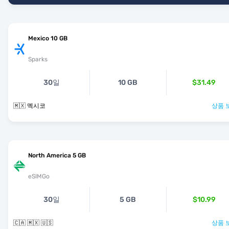
Mexico 10 GB
Sparks
30일
10 GB
$31.49
🇲🇽 멕시코
상품 
North America 5 GB
eSIMGo
30일
5 GB
$10.99
🇨🇦 🇲🇽 🇺🇸
상품 