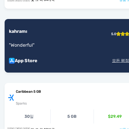
kahramı
5.0
"
Wonderful
"
App Store
모든 평점
Caribbean 5 GB
Sparks
30일
5 GB
$29.49