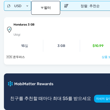
USD
정렬:
추천순
필터
Honduras 3 GB
Ubigi
15일
3 GB
$10.99
🇭🇳 온두라스
상품 
MobiMatter Rewards
친구를 추천할 때마다 최대 $5를 받으세요
자세히 알