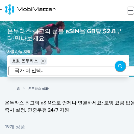
온두라스 최고의 선불 eSIM을 GB당 $2.8부
터 만나보세요
사용 가능 지역
🇭🇳 온두라스
홈
온두라스 eSIM
온두라스 최고의 eSIM으로 언제나 연결하세요: 로밍 요금 없음
즉시 설정, 연중무휴 24/7 지원
19개 상품