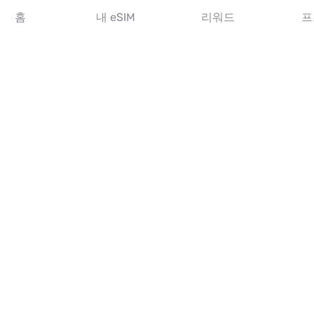
아시아 eSIM
홈
내 eSIM
리워드
프
아메리카 eSIM
중동 eSIM
오세아니아 eSIM
아프리카 eSIM
국가
미국 eSIM
일본 eSIM
캐나다 eSIM
스페인 eSIM
이탈리아 eSIM
영국 eSIM
아랍에미리트 eSIM
싱가포르 eSIM
튀르키예 eSIM