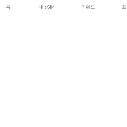
아시아 eSIM
홈
내 eSIM
리워드
프
아메리카 eSIM
중동 eSIM
오세아니아 eSIM
아프리카 eSIM
국가
미국 eSIM
일본 eSIM
캐나다 eSIM
스페인 eSIM
이탈리아 eSIM
영국 eSIM
아랍에미리트 eSIM
싱가포르 eSIM
튀르키예 eSIM