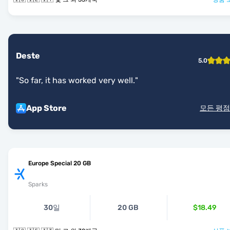
Deste
5.0
"
So far, it has worked very well.
"
App Store
모든 평점
Europe Special 20 GB
Sparks
30일
20 GB
$18.49