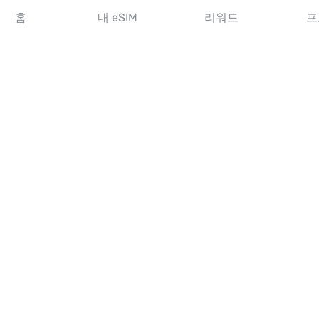
아시아 eSIM
홈
내 eSIM
리워드
프
아메리카 eSIM
중동 eSIM
오세아니아 eSIM
아프리카 eSIM
국가
미국 eSIM
일본 eSIM
캐나다 eSIM
스페인 eSIM
이탈리아 eSIM
영국 eSIM
아랍에미리트 eSIM
싱가포르 eSIM
튀르키예 eSIM