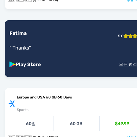
Fatima
5.0
"
Thanks
"
Play Store
모든 평점
Europe and USA 60 GB 60 Days
Sparks
60일
60 GB
$49.99