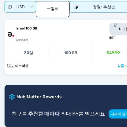
USD
정렬:
추천순
필터
Israel 100 GB
최고 
Annatel
30일
100 GB
$49.99
🇮🇱 이스라엘
상품 
MobiMatter Rewards
친구를 추천할 때마다 최대 $5를 받으세요
자세히 알