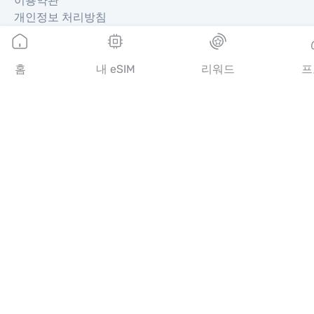
이용약관
개인정보 처리방침
배송 및 환불 정책
사이트맵
제휴
홈
내 eSIM
리워드
프
여행지
파트너 되기
리셀러를 위한 MobiMatter
비즈니스를 위한 MobiMatter
제휴사를 위한 MobiMatter
지역
유럽 eSIM
아시아 eSIM
아메리카 eSIM