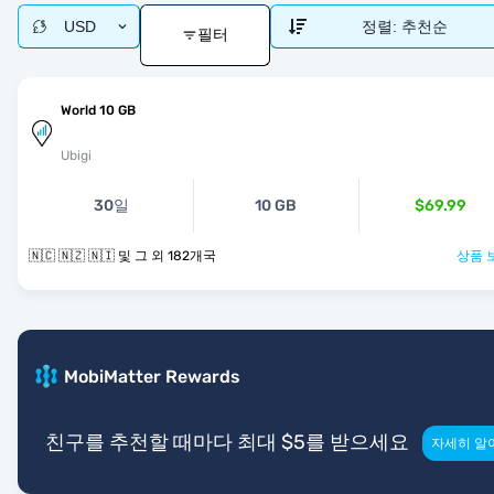
USD
정렬:
추천순
필터
World 10 GB
Ubigi
30일
10 GB
$69.99
🇳🇨 🇳🇿 🇳🇮 및 그 외 182개국
상품 
MobiMatter Rewards
친구를 추천할 때마다 최대 $5를 받으세요
자세히 알