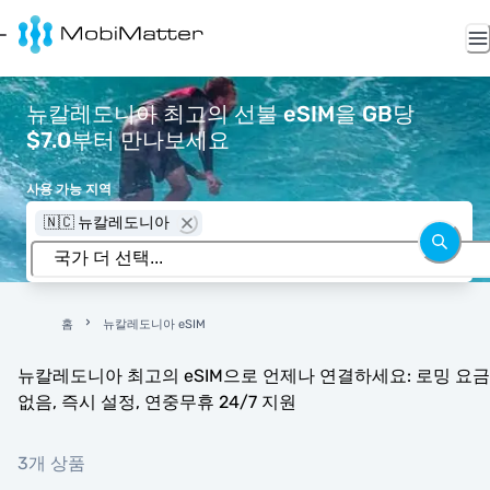
뉴칼레도니아 최고의 선불 eSIM을 GB당
$7.0부터 만나보세요
사용 가능 지역
🇳🇨 뉴칼레도니아
홈
뉴칼레도니아 eSIM
뉴칼레도니아 최고의 eSIM으로 언제나 연결하세요: 로밍 요금
없음, 즉시 설정, 연중무휴 24/7 지원
3개 상품