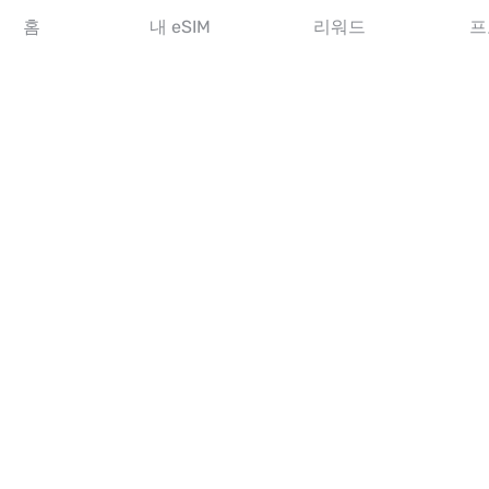
아시아 eSIM
홈
내 eSIM
리워드
프
아메리카 eSIM
중동 eSIM
오세아니아 eSIM
아프리카 eSIM
국가
미국 eSIM
일본 eSIM
캐나다 eSIM
스페인 eSIM
이탈리아 eSIM
영국 eSIM
아랍에미리트 eSIM
싱가포르 eSIM
튀르키예 eSIM