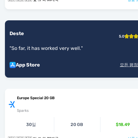
Deste
5.0
"
So far, it has worked very well.
"
App Store
모든 평점
Europe Special 20 GB
Sparks
30일
20 GB
$18.49