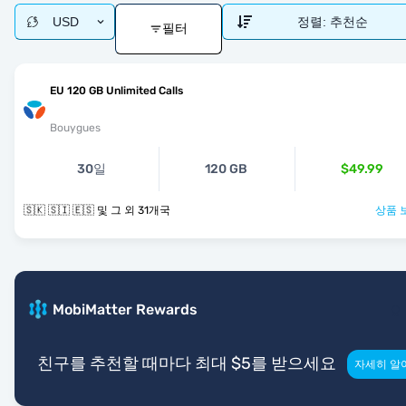
USD
정렬:
추천순
필터
EU 120 GB Unlimited Calls
Bouygues
30일
120 GB
$49.99
🇸🇰 🇸🇮 🇪🇸 및 그 외 31개국
상품 
MobiMatter Rewards
친구를 추천할 때마다 최대 $5를 받으세요
자세히 알