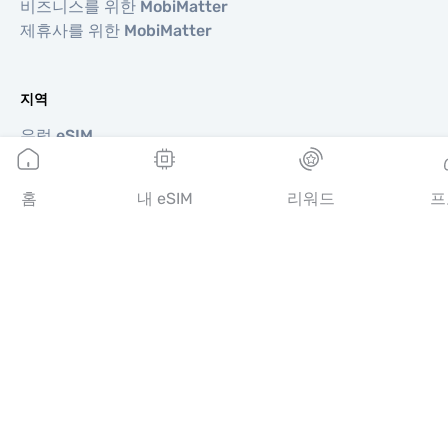
비즈니스를 위한 MobiMatter
제휴사를 위한 MobiMatter
지역
유럽 eSIM
아시아 eSIM
아메리카 eSIM
홈
내 eSIM
리워드
프
중동 eSIM
오세아니아 eSIM
아프리카 eSIM
국가
미국 eSIM
일본 eSIM
캐나다 eSIM
스페인 eSIM