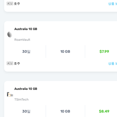
🇦🇺 호주
상품 
Australia 10 GB
RoamVault
30일
10 GB
$7.99
🇦🇺 호주
상품 
Australia 10 GB
TSimTech
30일
10 GB
$8.49