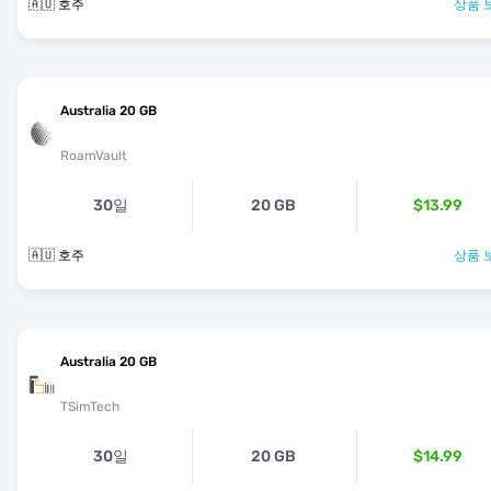
🇦🇺 호주
상품 
Australia 20 GB
RoamVault
30일
20 GB
$13.99
🇦🇺 호주
상품 
Australia 20 GB
TSimTech
30일
20 GB
$14.99