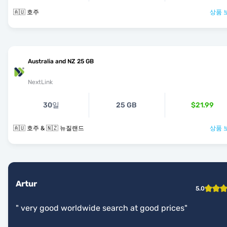
🇦🇺 호주
상품 
Australia and NZ 25 GB
NextLink
30일
25 GB
$21.99
🇦🇺 호주 & 🇳🇿 뉴질랜드
상품 
Artur
5.0
"
very good worldwide search at good prices
"