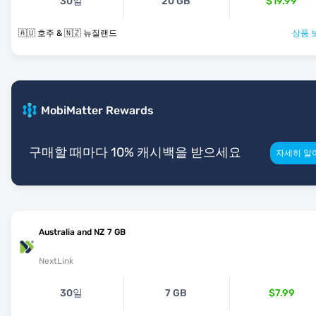
30일
20 GB
$19.99
🇦🇺 호주 & 🇳🇿 뉴질랜드
상품 
MobiMatter Rewards
구매할 때마다 10% 캐시백을 받으세요
자세히 알
Australia and NZ 7 GB
NextLink
30일
7 GB
$7.99