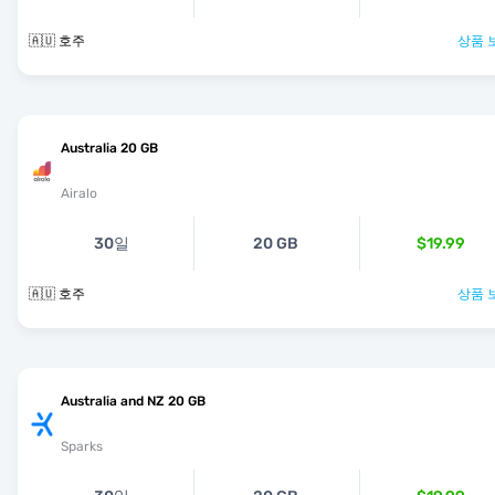
🇦🇺 호주
상품 
Australia 20 GB
Airalo
30일
20 GB
$19.99
🇦🇺 호주
상품 
Australia and NZ 20 GB
Sparks