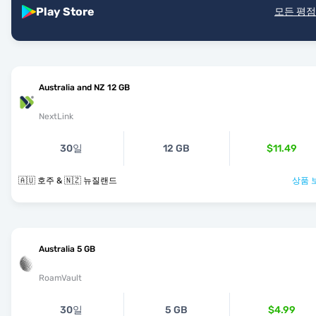
Play Store
모든 평점
Australia and NZ 12 GB
NextLink
30일
12 GB
$11.49
🇦🇺 호주 & 🇳🇿 뉴질랜드
상품 
Australia 5 GB
RoamVault
30일
5 GB
$4.99