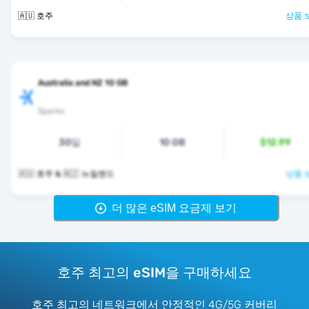
🇦🇺 호주
상품 
Australia and NZ 10 GB
Sparks
30일
10 GB
$12.99
🇦🇺 호주 & 🇳🇿 뉴질랜드
상품 
더 많은 eSIM 요금제 보기
호주 최고의 eSIM을 구매하세요
호주 최고의 네트워크에서 안정적인 4G/5G 커버리