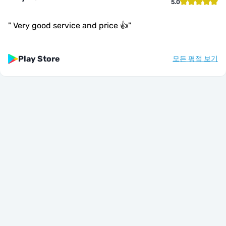
5.0
"
Very good service and price 👍
"
Play Store
모든 평점 보기