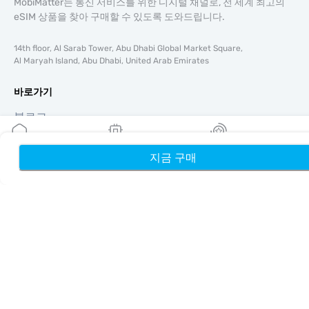
MobiMatter는 통신 서비스를 위한 디지털 채널로, 전 세계 최고의
eSIM 상품을 찾아 구매할 수 있도록 도와드립니다.
14th floor, Al Sarab Tower, Abu Dhabi Global Market Square,
Al Maryah Island, Abu Dhabi, United Arab Emirates
바로가기
블로그
가이드
회사 소개
지금 구매
홈
내 eSIM
리워드
eSIM 지원
이용약관
개인정보 처리방침
배송 및 환불 정책
사이트맵
제휴
여행지