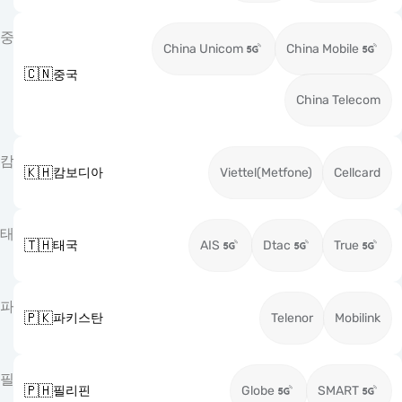
중
China Unicom
China Mobile
🇨🇳
중국
China Telecom
캄
🇰🇭
캄보디아
Viettel(Metfone)
Cellcard
태
🇹🇭
태국
AIS
Dtac
True
파
🇵🇰
파키스탄
Telenor
Mobilink
필
🇵🇭
필리핀
Globe
SMART