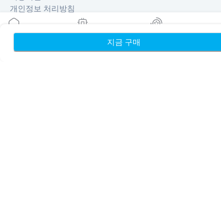
개인정보 처리방침
배송 및 환불 정책
사이트맵
지금 구매
홈
내 eSIM
리워드
제휴
여행지
파트너 되기
리셀러를 위한 MobiMatter
비즈니스를 위한 MobiMatter
제휴사를 위한 MobiMatter
지역
유럽 eSIM
아시아 eSIM
아메리카 eSIM
중동 eSIM