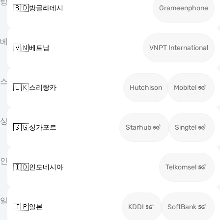
방
🇧🇩
방글라데시
Grameenphone
베
🇻🇳
베트남
VNPT International
스
🇱🇰
스리랑카
Hutchison
Mobitel
싱
🇸🇬
싱가포르
Starhub
Singtel
인
🇮🇩
인도네시아
Telkomsel
일
🇯🇵
일본
KDDI
SoftBank