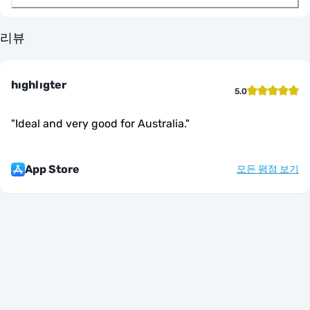
리뷰
hıghlıgter
5.0
"
Ideal and very good for Australia.
"
App Store
모든 평점 보기