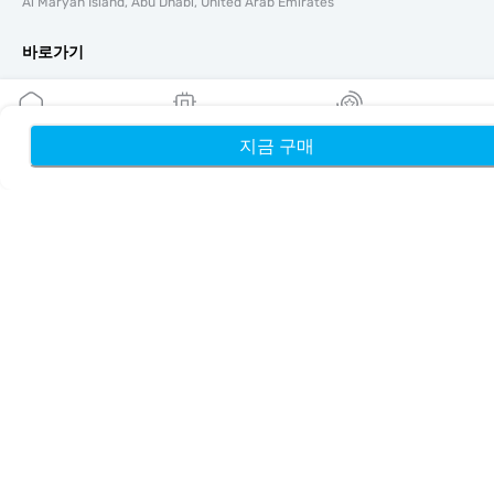
Al Maryah Island, Abu Dhabi, United Arab Emirates
바로가기
블로그
가이드
회사 소개
지금 구매
홈
내 eSIM
리워드
eSIM 지원
이용약관
개인정보 처리방침
배송 및 환불 정책
사이트맵
제휴
여행지
파트너 되기
리셀러를 위한 MobiMatter
비즈니스를 위한 MobiMatter