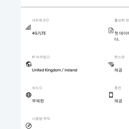
네트워크
활성화 
4G/LTE
첫 데이
다.
IP 라우팅
핫스팟
United Kingdom / Ireland
제공
속도
충전
무제한
제공
사용량 추적