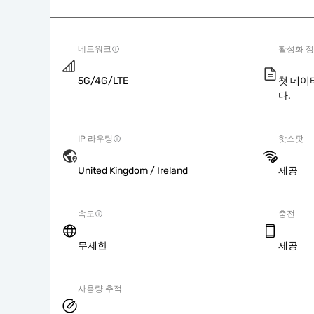
네트워크
활성화 
5G/4G/LTE
첫 데이
다.
IP 라우팅
핫스팟
United Kingdom / Ireland
제공
속도
충전
무제한
제공
사용량 추적