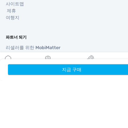
사이트맵
제휴
여행지
파트너 되기
리셀러를 위한 MobiMatter
비즈니스를 위한 MobiMatter
제휴사를 위한 MobiMatter
지금 구매
홈
내 eSIM
리워드
지역
유럽 eSIM
아시아 eSIM
아메리카 eSIM
중동 eSIM
오세아니아 eSIM
아프리카 eSIM