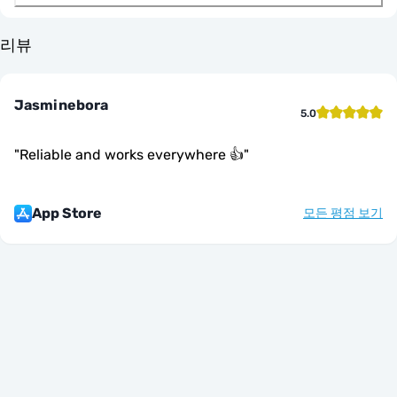
리뷰
Jasminebora
5.0
"
Reliable and works everywhere 👍
"
App Store
모든 평점 보기