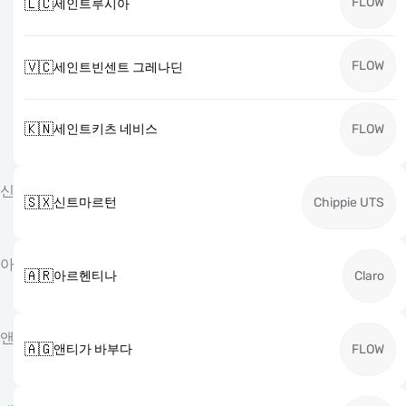
FLOW
🇱🇨
세인트루시아
FLOW
🇻🇨
세인트빈센트 그레나딘
🇰🇳
세인트키츠 네비스
FLOW
신
🇸🇽
신트마르턴
Chippie UTS
아
🇦🇷
아르헨티나
Claro
앤
🇦🇬
앤티가 바부다
FLOW