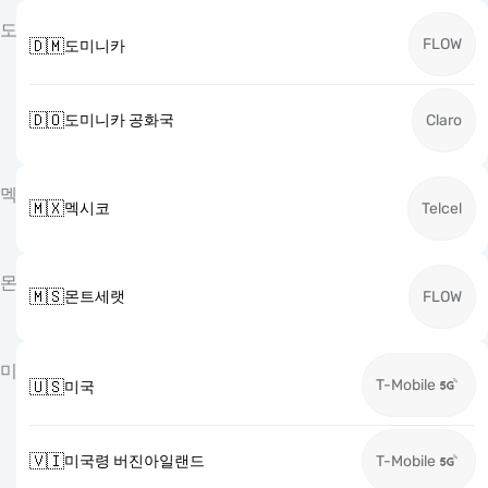
도
FLOW
🇩🇲
도미니카
🇩🇴
도미니카 공화국
Claro
멕
🇲🇽
멕시코
Telcel
몬
🇲🇸
몬트세랫
FLOW
미
T-Mobile
🇺🇸
미국
🇻🇮
미국령 버진아일랜드
T-Mobile