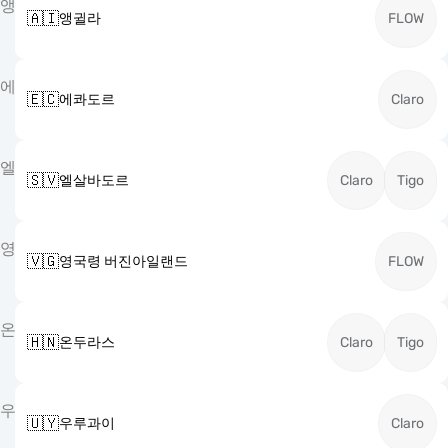
앵
🇦🇮
앵귈라
FLOW
에
🇪🇨
에콰도르
Claro
엘
🇸🇻
엘살바도르
Claro
Tigo
영
🇻🇬
영국령 버진아일랜드
FLOW
온
🇭🇳
온두라스
Claro
Tigo
우
🇺🇾
우루과이
Claro