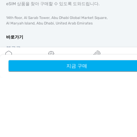
eSIM 상품을 찾아 구매할 수 있도록 도와드립니다.
14th floor, Al Sarab Tower, Abu Dhabi Global Market Square,
Al Maryah Island, Abu Dhabi, United Arab Emirates
바로가기
블로그
가이드
회사 소개
지금 구매
홈
내 eSIM
리워드
eSIM 지원
이용약관
개인정보 처리방침
배송 및 환불 정책
사이트맵
제휴
여행지
파트너 되기