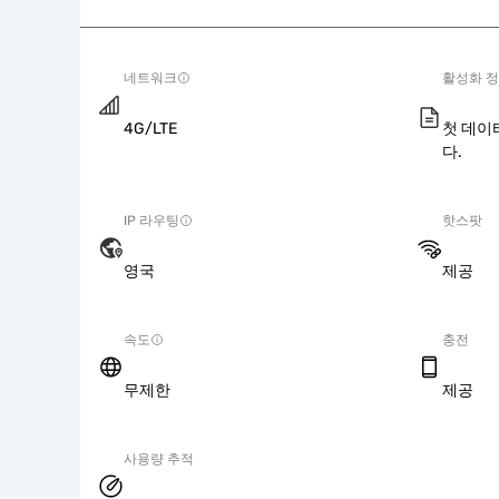
네트워크
활성화 
4G/LTE
첫 데이
다.
IP 라우팅
핫스팟
영국
제공
속도
충전
무제한
제공
사용량 추적