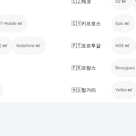
🇨🇿
체코
O2
🇨🇾
키프로스
T-Mobile
Epic
🇵🇹
포르투갈
)
Vodafone
NOS
🇫🇷
프랑스
Bouygues
🇭🇺
헝가리
Yettel