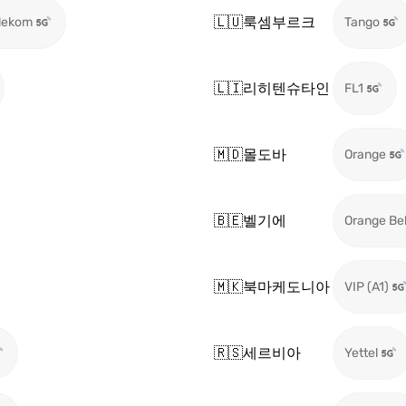
🇱🇺
룩셈부르크
lekom
Tango
🇱🇮
리히텐슈타인
FL1
🇲🇩
몰도바
Orange
🇧🇪
벨기에
Orange Be
🇲🇰
북마케도니아
VIP (A1)
🇷🇸
세르비아
Yettel