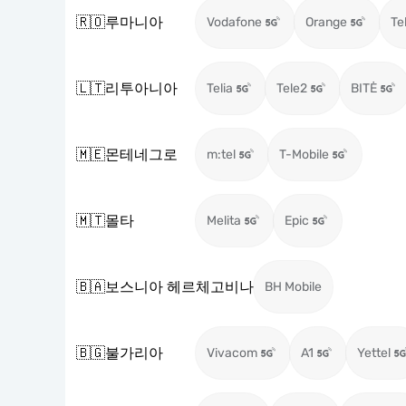
🇷🇴
루마니아
Vodafone
Orange
Te
🇱🇹
리투아니아
Telia
Tele2
BITĖ
🇲🇪
몬테네그로
m:tel
T-Mobile
🇲🇹
몰타
Melita
Epic
🇧🇦
보스니아 헤르체고비나
BH Mobile
🇧🇬
불가리아
Vivacom
A1
Yettel