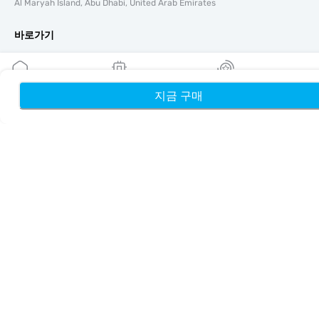
Al Maryah Island, Abu Dhabi, United Arab Emirates
바로가기
블로그
가이드
회사 소개
지금 구매
홈
내 eSIM
리워드
eSIM 지원
이용약관
개인정보 처리방침
배송 및 환불 정책
사이트맵
제휴
여행지
파트너 되기
리셀러를 위한 MobiMatter
비즈니스를 위한 MobiMatter