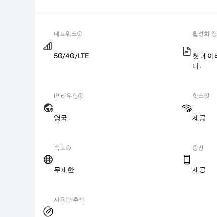
네트워크
활성화 
5G/4G/LTE
첫 데이
다.
IP 라우팅
핫스팟
영국
제공
속도
충전
무제한
제공
사용량 추적