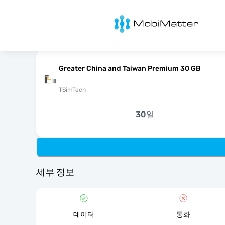
MobiMatter
Greater China and Taiwan Premium 30 GB
TSimTech
30일
세부 정보
데이터
통화