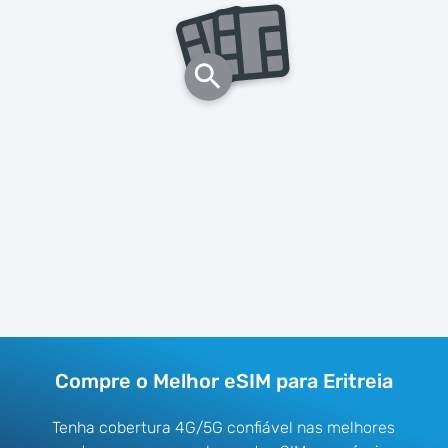
Compre o Melhor eSIM para Eritreia
Tenha cobertura 4G/5G confiável nas melhores