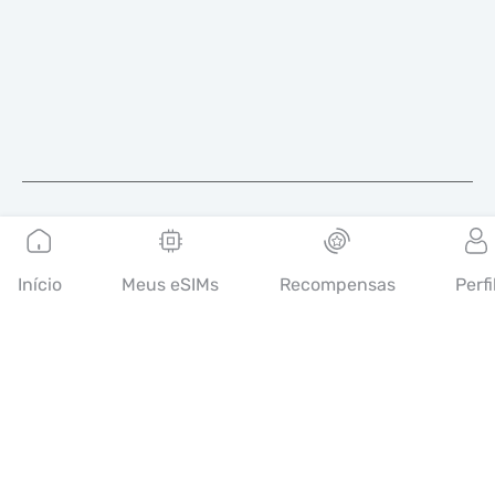
Português
Início
Meus eSIMs
Recompensas
Perfi
A Mobimatter é um canal digital de serviços de
telecomunicações, que permite aos consumidores encontrar e
comprar as melhores ofertas de eSIM do mundo.
14th floor, Al Sarab Tower, Abu Dhabi Global Market Square,
Al Maryah Island, Abu Dhabi, United Arab Emirates
Links rápidos