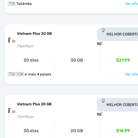
🇹🇭 Tailândia
Ver ofe
Vietnam Plus 30 GB
MELHOR COBERT
TSimTech
30 dias
30 GB
$21.99
🇹🇭 🇻🇳 e mais 4 países
Ver ofe
Vietnam Plus 20 GB
MELHOR COBERT
TSimTech
30 dias
20 GB
$14.99