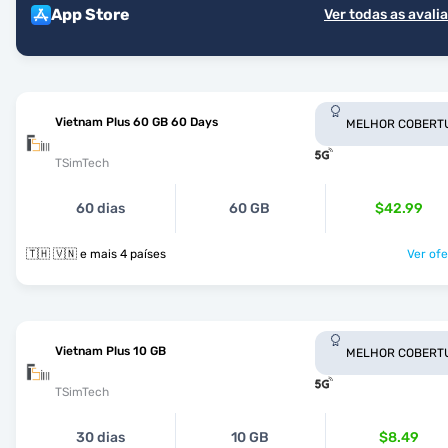
App Store
Ver todas as avali
Vietnam Plus 60 GB 60 Days
MELHOR COBERT
TSimTech
60 dias
60 GB
$42.99
🇹🇭 🇻🇳 e mais 4 países
Ver ofe
Vietnam Plus 10 GB
MELHOR COBERT
TSimTech
30 dias
10 GB
$8.49