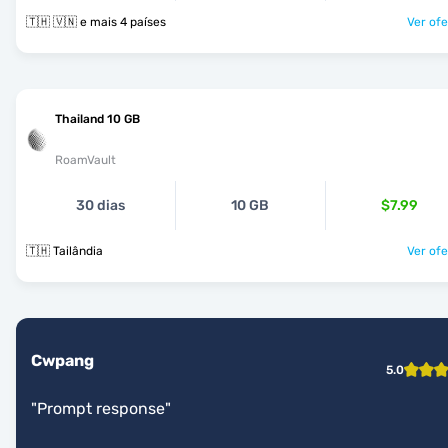
🇹🇭 🇻🇳 e mais 4 países
Ver ofe
Thailand 10 GB
RoamVault
30 dias
10 GB
$7.99
🇹🇭 Tailândia
Ver ofe
Cwpang
5.0
"
Prompt response
"