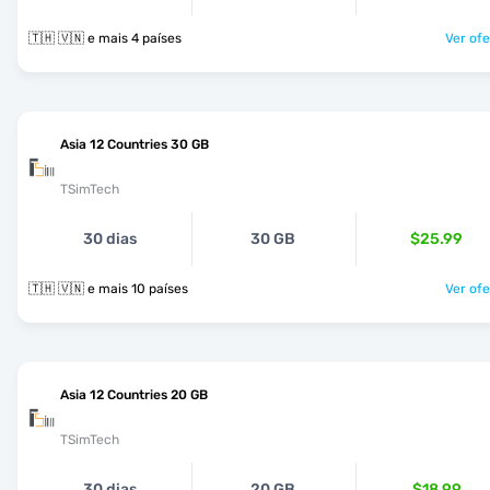
🇹🇭 🇻🇳 e mais 4 países
Ver ofe
Asia 12 Countries 30 GB
TSimTech
30 dias
30 GB
$25.99
🇹🇭 🇻🇳 e mais 10 países
Ver ofe
Asia 12 Countries 20 GB
TSimTech
30 dias
20 GB
$18.99