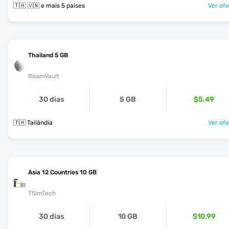
🇹🇭 🇻🇳 e mais 5 países
Ver ofe
Thailand 5 GB
RoamVault
30 dias
5 GB
$5.49
🇹🇭 Tailândia
Ver ofe
Asia 12 Countries 10 GB
TSimTech
30 dias
10 GB
$10.99