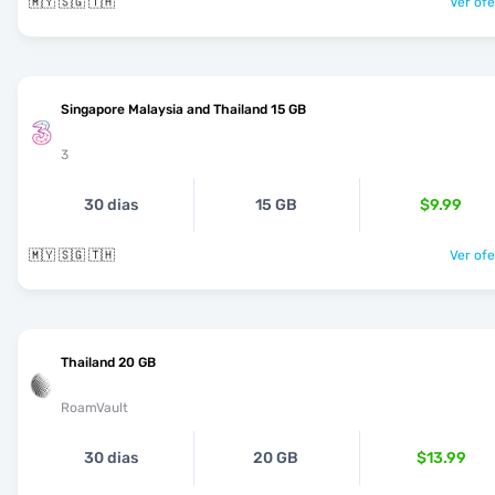
🇲🇾 🇸🇬 🇹🇭
Ver ofe
Singapore Malaysia and Thailand 15 GB
3
30 dias
15 GB
$9.99
🇲🇾 🇸🇬 🇹🇭
Ver ofe
Thailand 20 GB
RoamVault
30 dias
20 GB
$13.99