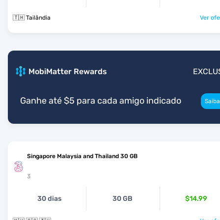
🇹🇭 Tailândia
Ver ofe
MobiMatter Rewards
EXCLU
Ganhe até $5 para cada amigo indicado
Saiba
Singapore Malaysia and Thailand 30 GB
3
30 dias
30 GB
$14.99