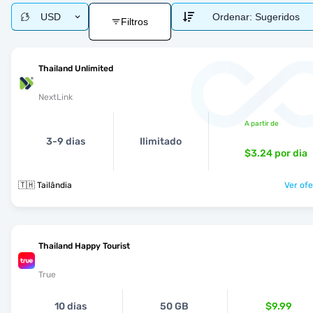
USD
Ordenar:
Sugeridos
Filtros
Thailand Unlimited
NextLink
A partir de
3-9 dias
Ilimitado
$3.24
por dia
🇹🇭 Tailândia
Ver ofe
Thailand Happy Tourist
True
10 dias
50 GB
$9.99