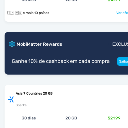
🇹🇭 🇻🇳 e mais 10 países
Ver ofe
MobiMatter Rewards
EXCLU
Ganhe 10% de cashback em cada compra
Saiba
Asia 7 Countries 20 GB
Sparks
30 dias
20 GB
$21.99