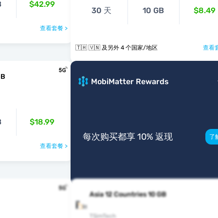
B
$42.99
30 天
10 GB
$8.49
查看套餐 >
🇹🇭 🇻🇳 及另外 4 个国家/地区
查看套
GB
MobiMatter Rewards
B
$18.99
每次购买都享 10% 返现
了
查看套餐 >
Asia 12 Countries 10 GB
TSimTech