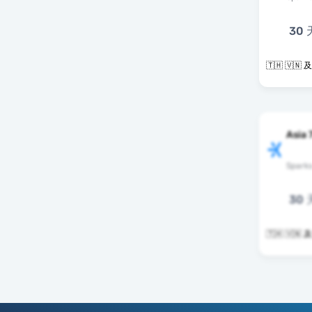
30 
🇹
Asia 
Spark
30 
🇹