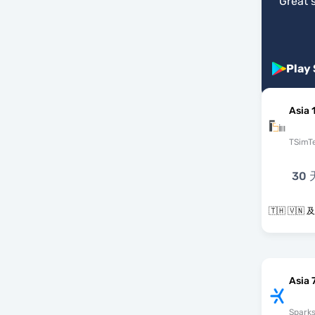
"
Great 
Play
Asia 
TSimT
30 
🇹
Asia 
Spark