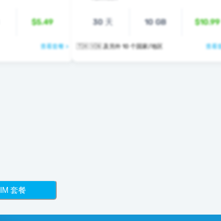
$5.49
30 天
10 GB
$10.99
查看套餐 >
🇹🇭 🇻🇳 及另外 10 个国家/地区
查看套
IM 套餐