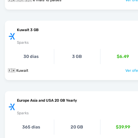
🇰🇼 🇲🇦 🇴🇲 e mais 10 países
Ver ofe
Kuwait 3 GB
Sparks
30 dias
3 GB
$6.49
🇰🇼 Kuwait
Ver ofe
Europe Asia and USA 20 GB Yearly
Sparks
365 dias
20 GB
$39.99