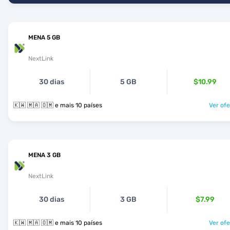
MENA 5 GB
NextLink
30 dias
5 GB
$10.99
🇰🇼 🇲🇦 🇴🇲 e mais 10 países
Ver ofe
MENA 3 GB
NextLink
30 dias
3 GB
$7.99
🇰🇼 🇲🇦 🇴🇲 e mais 10 países
Ver ofe