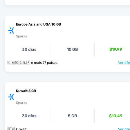
Europe Asia and USA 10 GB
Sparks
30 dias
10 GB
$19.99
🇰🇼 🇰🇬 🇱🇦 e mais 77 países
Ver ofe
Kuwait 5 GB
Sparks
30 dias
5 GB
$10.49
🇰🇼 Kuwait
Ver ofe