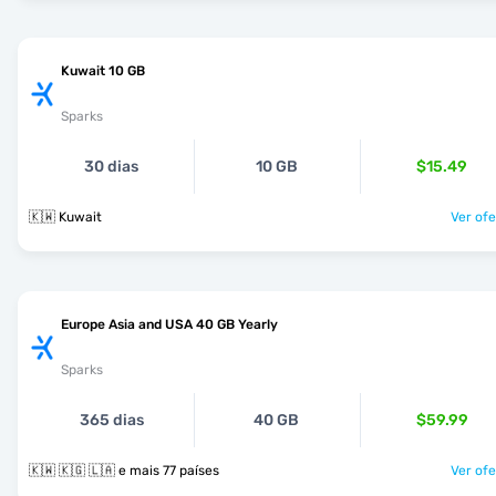
Kuwait 10 GB
Sparks
30 dias
10 GB
$15.49
🇰🇼 Kuwait
Ver ofe
Europe Asia and USA 40 GB Yearly
Sparks
365 dias
40 GB
$59.99
🇰🇼 🇰🇬 🇱🇦 e mais 77 países
Ver ofe