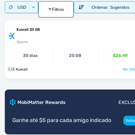
USD
Ordenar:
Sugeridos
Filtros
Kuwait 20 GB
Sparks
30 dias
20 GB
$26.49
🇰🇼 Kuwait
Ver ofe
MobiMatter Rewards
EXCLU
Ganhe até $5 para cada amigo indicado
Saiba