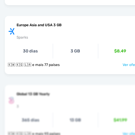
Europe Asia and USA 3 GB
Sparks
30 dias
3 GB
$8.49
🇰🇼 🇰🇬 🇱🇦 e mais 77 países
Ver ofe
Global 13 GB Yearly
3
365 dias
13 GB
$41.99
🇰🇼 🇰🇬 🇱🇦 e mais 93 países
Ver ofe