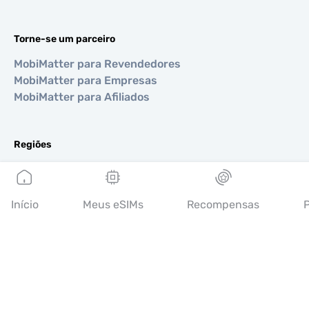
Torne-se um parceiro
MobiMatter para Revendedores
MobiMatter para Empresas
MobiMatter para Afiliados
Regiões
eSIM para Europa
eSIM para Ásia
eSIM para Américas
Início
Meus eSIMs
Recompensas
P
eSIM para Oriente Médio
eSIM para Oceania
eSIM para África
Países