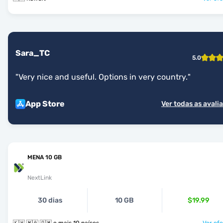
Sara_TC
5.0
"
Very nice and useful. Options in very country.
"
App Store
Ver todas as avali
MENA 10 GB
NextLink
30 dias
10 GB
$19.99