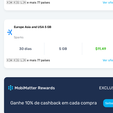
🇰🇼 🇰🇬 🇱🇦 e mais 77 países
Ver ofe
Europe Asia and USA 5 GB
Sparks
30 dias
5 GB
$11.49
🇰🇼 🇰🇬 🇱🇦 e mais 77 países
Ver ofe
MobiMatter Rewards
EXCLU
Ganhe 10% de cashback em cada compra
Saiba