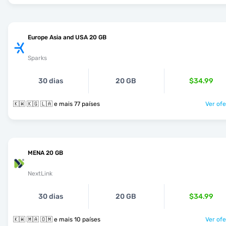
Europe Asia and USA 20 GB
Sparks
30 dias
20 GB
$34.99
🇰🇼 🇰🇬 🇱🇦 e mais 77 países
Ver ofe
MENA 20 GB
NextLink
30 dias
20 GB
$34.99
🇰🇼 🇲🇦 🇴🇲 e mais 10 países
Ver ofe