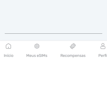
Português
Início
Meus eSIMs
Recompensas
Perfi
A Mobimatter é um canal digital de serviços de
telecomunicações, que permite aos consumidores encontrar e
comprar as melhores ofertas de eSIM do mundo.
14th floor, Al Sarab Tower, Abu Dhabi Global Market Square,
Al Maryah Island, Abu Dhabi, United Arab Emirates
Links rápidos
Blog