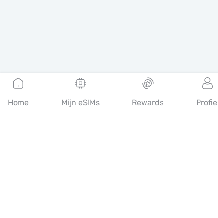
Nederlands
Home
Mijn eSIMs
Rewards
Profie
MobiMatter is een digitaal platform voor telecomdiensten,
waarmee consumenten de beste eSIM-aanbiedingen ter wereld
kunnen vinden en kopen.
14th floor, Al Sarab Tower, Abu Dhabi Global Market Square,
Al Maryah Island, Abu Dhabi, United Arab Emirates
Snelle links
Blog
Handleidingen