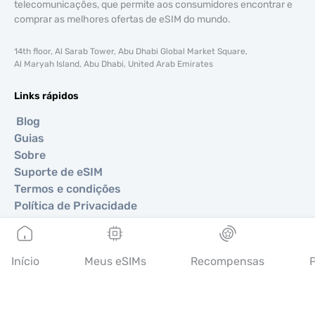
telecomunicações, que permite aos consumidores encontrar e
comprar as melhores ofertas de eSIM do mundo.
14th floor, Al Sarab Tower, Abu Dhabi Global Market Square,
Al Maryah Island, Abu Dhabi, United Arab Emirates
Links rápidos
Blog
Guias
Sobre
Suporte de eSIM
Termos e condições
Política de Privacidade
Política de entrega e reembolsos
Mapa do site
Afiliados
Início
Meus eSIMs
Recompensas
P
Destinos