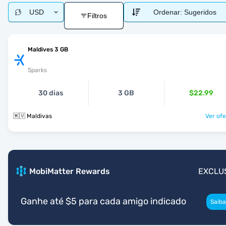
USD
Ordenar:
Sugeridos
Filtros
Maldives 3 GB
Sparks
30 dias
3 GB
$22.99
🇲🇻 Maldivas
Ver ofe
MobiMatter Rewards
EXCLU
Ganhe até $5 para cada amigo indicado
Saiba