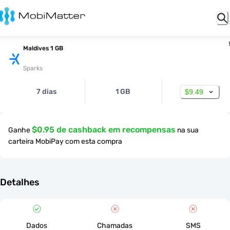
Maldives 1 GB
Sparks
7 dias
1 GB
$9.49
$0.95 de cashback em recompensas
Ganhe
na sua
carteira MobiPay com esta compra
Detalhes
Dados
Chamadas
SMS