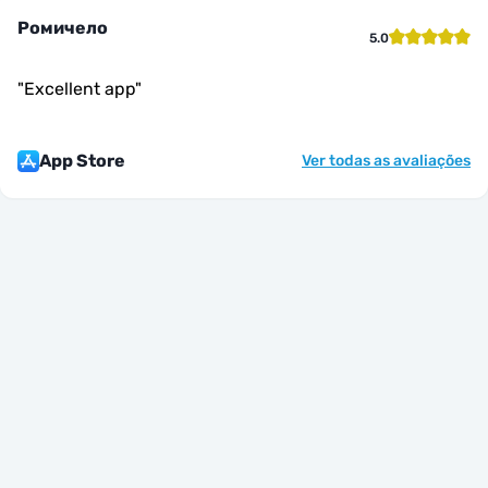
Ромичело
5.0
"
Excellent app
"
App Store
Ver todas as avaliações