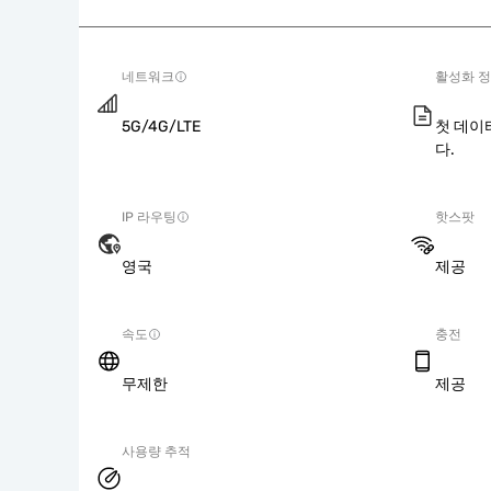
네트워크
활성화 
5G/4G/LTE
첫 데이
다.
IP 라우팅
핫스팟
영국
제공
속도
충전
무제한
제공
사용량 추적