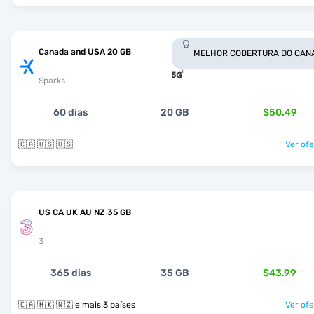
Canada and USA 20 GB
MELHOR COBERTURA DO CAN
Sparks
60 dias
20 GB
$50.49
🇨🇦 🇺🇸 🇺🇸
Ver ofe
US CA UK AU NZ 35 GB
3
365 dias
35 GB
$43.99
🇨🇦 🇭🇰 🇳🇿 e mais 3 países
Ver ofe