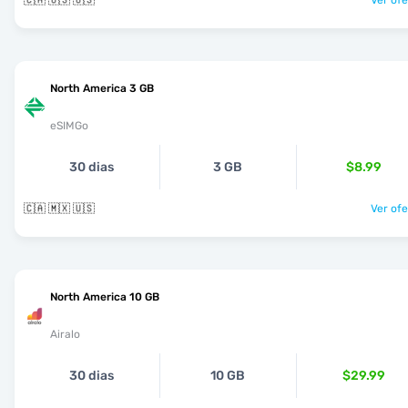
🇨🇦 🇺🇸 🇺🇸
Ver ofe
North America 3 GB
eSIMGo
30 dias
3 GB
$8.99
🇨🇦 🇲🇽 🇺🇸
Ver ofe
North America 10 GB
Airalo
30 dias
10 GB
$29.99