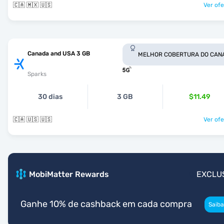
🇨🇦 🇲🇽 🇺🇸
Ver ofe
Canada and USA 3 GB
MELHOR COBERTURA DO CAN
Sparks
30 dias
3 GB
$11.49
🇨🇦 🇺🇸 🇺🇸
Ver ofe
MobiMatter Rewards
EXCLU
Ganhe 10% de cashback em cada compra
Saiba