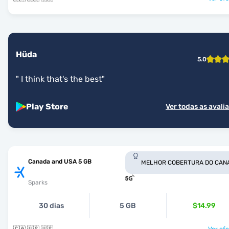
Hüda
5.0
"
I think that's the best
"
Play Store
Ver todas as avali
Canada and USA 5 GB
MELHOR COBERTURA DO CAN
Sparks
30 dias
5 GB
$14.99