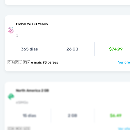
Global 26 GB Yearly
3
365 dias
26 GB
$74.99
🇨🇦 🇨🇱 🇨🇳 e mais 93 países
Ver ofe
North America 2 GB
eSIMGo
15 dias
2 GB
$6.49
🇨🇦 🇲🇽 🇺🇸
Ver ofe