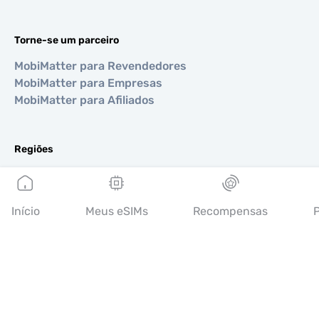
Torne-se um parceiro
MobiMatter para Revendedores
MobiMatter para Empresas
MobiMatter para Afiliados
Regiões
eSIM para Europa
eSIM para Ásia
eSIM para Américas
Início
Meus eSIMs
Recompensas
P
eSIM para Oriente Médio
eSIM para Oceania
eSIM para África
Países