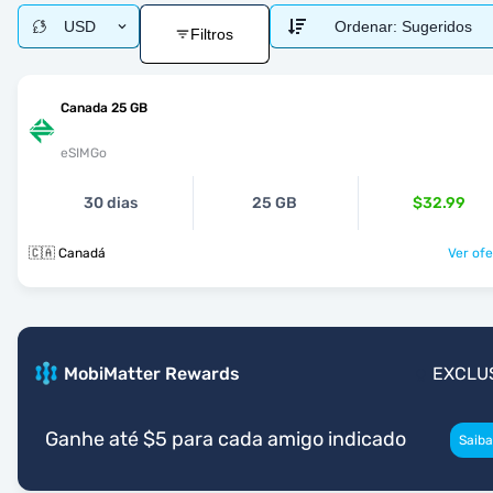
USD
Ordenar:
Sugeridos
Filtros
Canada 25 GB
eSIMGo
30 dias
25 GB
$32.99
🇨🇦 Canadá
Ver ofe
MobiMatter Rewards
EXCLU
Ganhe até $5 para cada amigo indicado
Saiba