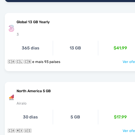
Global 13 GB Yearly
3
365 dias
13 GB
$41.99
🇨🇦 🇨🇱 🇨🇳 e mais 93 países
Ver ofe
North America 5 GB
Airalo
30 dias
5 GB
$17.99
🇨🇦 🇲🇽 🇺🇸
Ver ofe