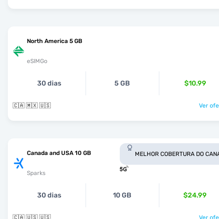
North America 5 GB
eSIMGo
30 dias
5 GB
$10.99
🇨🇦 🇲🇽 🇺🇸
Ver ofe
Canada and USA 10 GB
MELHOR COBERTURA DO CAN
Sparks
30 dias
10 GB
$24.99
🇨🇦 🇺🇸 🇺🇸
Ver ofe