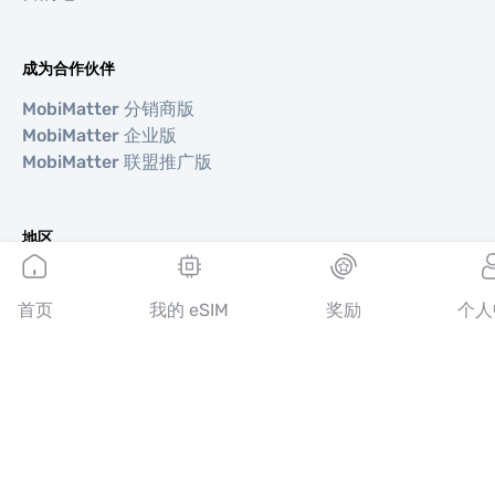
成为合作伙伴
MobiMatter 分销商版
MobiMatter 企业版
MobiMatter 联盟推广版
地区
欧洲 eSIM
亚洲 eSIM
首页
我的 eSIM
奖励
个人
美洲 eSIM
中东 eSIM
大洋洲 eSIM
非洲 eSIM
国家/地区