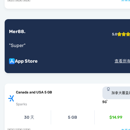
Mer88.
5.0
"
Super
"
App Store
查看所
Canada and USA 5 GB
加拿大覆盖
Sparks
30 天
5 GB
$14.99