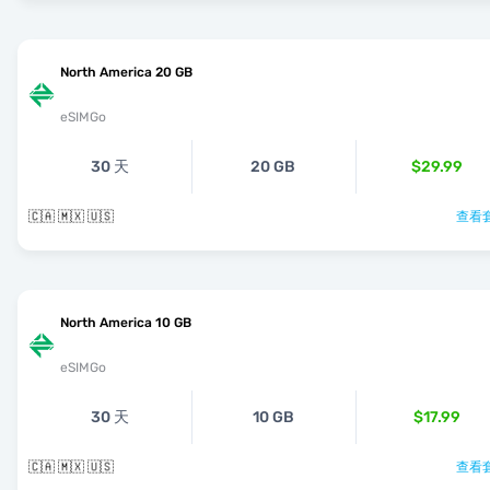
North America 20 GB
eSIMGo
30 天
20 GB
$29.99
🇨🇦 🇲🇽 🇺🇸
查看套
North America 10 GB
eSIMGo
30 天
10 GB
$17.99
🇨🇦 🇲🇽 🇺🇸
查看套