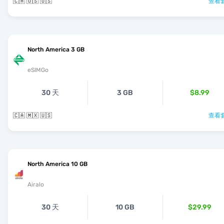
🇨🇦 🇺🇸 🇺🇸
查看套
North America 3 GB
eSIMGo
30 天
3 GB
$8.99
🇨🇦 🇲🇽 🇺🇸
查看套
North America 10 GB
Airalo
30 天
10 GB
$29.99