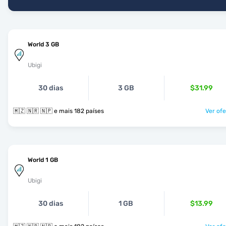
World 3 GB
Ubigi
30 dias
3 GB
$31.99
🇲🇿 🇳🇷 🇳🇵 e mais 182 países
Ver ofe
World 1 GB
Ubigi
30 dias
1 GB
$13.99