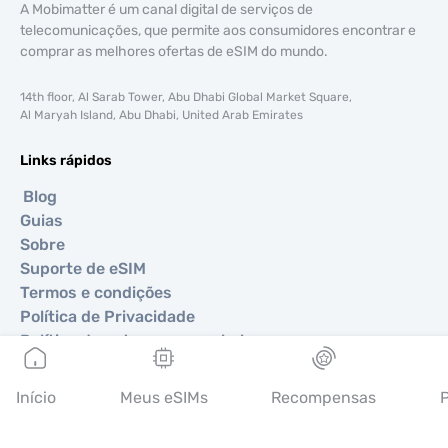
A Mobimatter é um canal digital de serviços de
telecomunicações, que permite aos consumidores encontrar e
comprar as melhores ofertas de eSIM do mundo.
14th floor, Al Sarab Tower, Abu Dhabi Global Market Square,
Al Maryah Island, Abu Dhabi, United Arab Emirates
Links rápidos
Blog
Guias
Sobre
Suporte de eSIM
Termos e condições
Política de Privacidade
Política de entrega e reembolsos
Mapa do site
Afiliados
Início
Meus eSIMs
Recompensas
P
Destinos