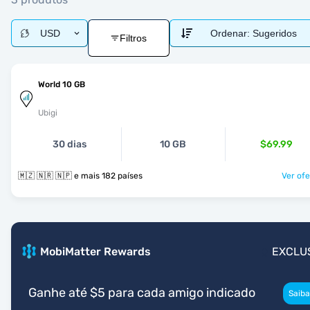
USD
Ordenar:
Sugeridos
Filtros
World 10 GB
Ubigi
30 dias
10 GB
$69.99
🇲🇿 🇳🇷 🇳🇵 e mais 182 países
Ver ofe
MobiMatter Rewards
EXCLU
Ganhe até $5 para cada amigo indicado
Saiba