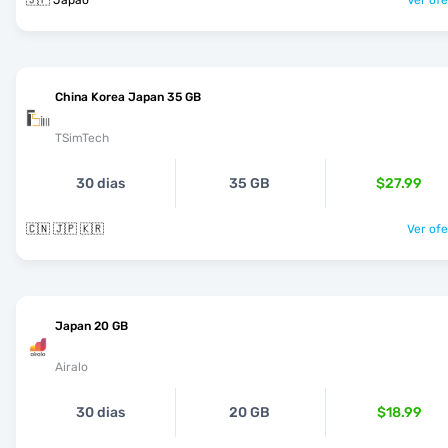
🇯🇵 Japão
Ver ofe
China Korea Japan 35 GB
TSimTech
30 dias
35 GB
$27.99
🇨🇳 🇯🇵 🇰🇷
Ver ofe
Japan 20 GB
Airalo
30 dias
20 GB
$18.99