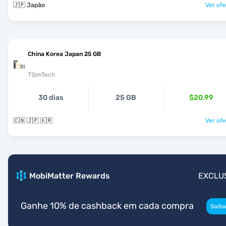
🇯🇵 Japão
Ver ofe
China Korea Japan 25 GB
TSimTech
30 dias
25 GB
$20.99
🇨🇳 🇯🇵 🇰🇷
Ver ofe
MobiMatter Rewards
EXCLU
Ganhe 10% de cashback em cada compra
Saiba