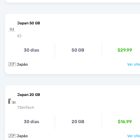
Japan 50 GB
IIJ
30 dias
50 GB
$29.99
🇯🇵 Japão
Ver ofe
Japan 20 GB
TSimTech
30 dias
20 GB
$16.99
🇯🇵 Japão
Ver ofe