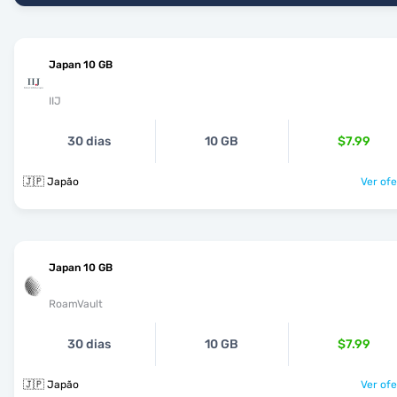
Japan 10 GB
IIJ
30 dias
10 GB
$7.99
🇯🇵 Japão
Ver ofe
Japan 10 GB
RoamVault
30 dias
10 GB
$7.99
🇯🇵 Japão
Ver ofe