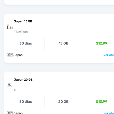
Japan 15 GB
TSimTech
30 dias
15 GB
$12.99
🇯🇵 Japão
Ver ofe
Japan 20 GB
IIJ
30 dias
20 GB
$13.99
🇯🇵 Japão
Ver ofe