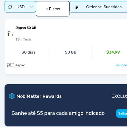
USD
Ordenar:
Sugeridos
Filtros
Japan 50 GB
TSimTech
30 dias
50 GB
$34.99
🇯🇵 Japão
Ver ofe
MobiMatter Rewards
EXCLU
Ganhe até $5 para cada amigo indicado
Saiba