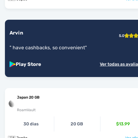
Arvin
5.0
"
have cashbacks, so convenient
"
Play Store
Ver todas as avali
Japan 20 GB
RoamVault
30 dias
20 GB
$13.99