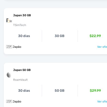
Japan 30 GB
TSimTech
30 dias
30 GB
$22.99
🇯🇵 Japão
Ver ofe
Japan 50 GB
RoamVault
30 dias
50 GB
$29.99
🇯🇵 Japão
Ver ofe