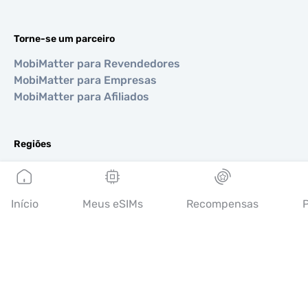
Torne-se um parceiro
MobiMatter para Revendedores
MobiMatter para Empresas
MobiMatter para Afiliados
Regiões
eSIM para Europa
eSIM para Ásia
eSIM para Américas
Início
Meus eSIMs
Recompensas
P
eSIM para Oriente Médio
eSIM para Oceania
eSIM para África
Países