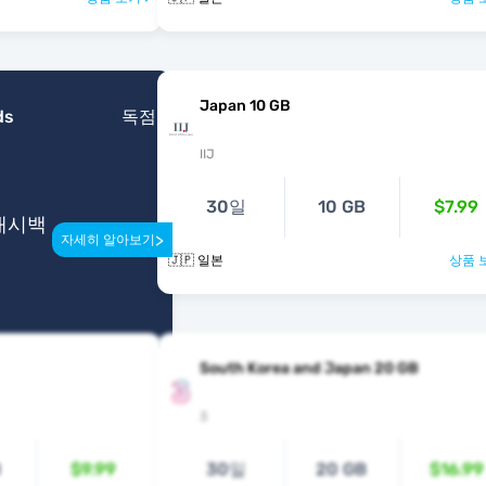
Japan 10 GB
ds
독점
IIJ
30일
10 GB
$7.99
 캐시백
>
자세히 알아보기
🇯🇵 일본
상품 
South Korea and Japan 20 GB
3
B
$9.99
30일
20 GB
$16.99