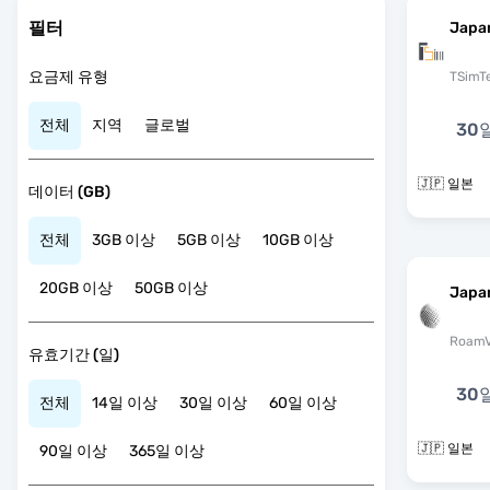
필터
Japa
요금제 유형
TSimT
전체
지역
글로벌
30
🇯🇵 일본
데이터 (GB)
전체
3GB 이상
5GB 이상
10GB 이상
20GB 이상
50GB 이상
Japa
RoamV
유효기간 (일)
30
전체
14일 이상
30일 이상
60일 이상
🇯🇵 일본
90일 이상
365일 이상