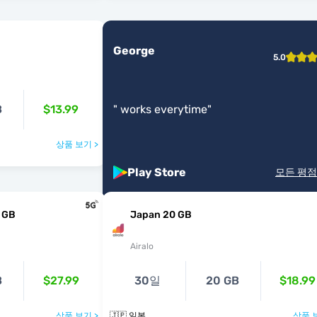
George
5.0
B
$13.99
"
works everytime
"
상품 보기 >
Play Store
모든 평점
 GB
Japan 20 GB
Airalo
B
$27.99
30일
20 GB
$18.99
상품 보기 >
🇯🇵 일본
상품 