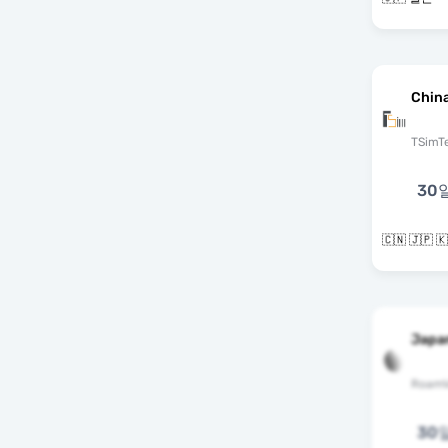
Chin
TSimT
30
🇨🇳 🇯🇵 
Japa
RoamV
30