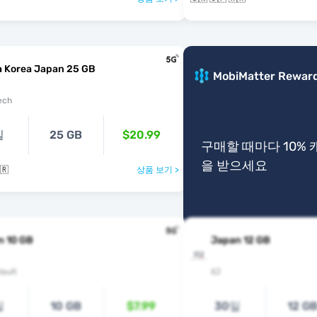
a Korea Japan 25 GB
MobiMatter Rewar
ech
일
25 GB
$20.99
구매할 때마다 10%
을 받으세요
🇷
상품 보기 >
n 10 GB
Japan 12 GB
ault
IIJ
일
10 GB
$7.99
30일
12 G