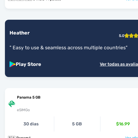
Heather
5.0
"
Easy to use & seamless across multiple countries
"
Play Store
Ver todas as avali
Panama 5 GB
eSIMGo
30 dias
5 GB
$16.99