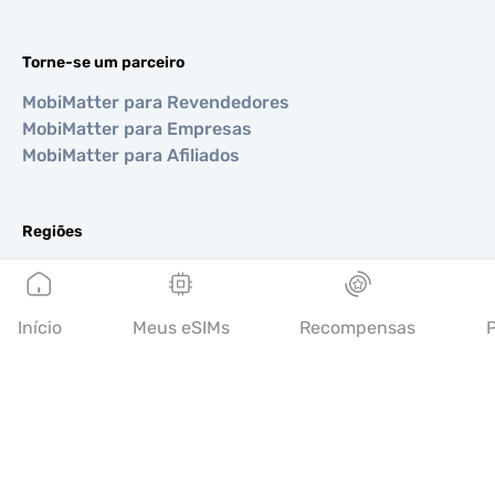
Torne-se um parceiro
MobiMatter para Revendedores
MobiMatter para Empresas
MobiMatter para Afiliados
Regiões
eSIM para Europa
eSIM para Ásia
eSIM para Américas
Início
Meus eSIMs
Recompensas
P
eSIM para Oriente Médio
eSIM para Oceania
eSIM para África
Países