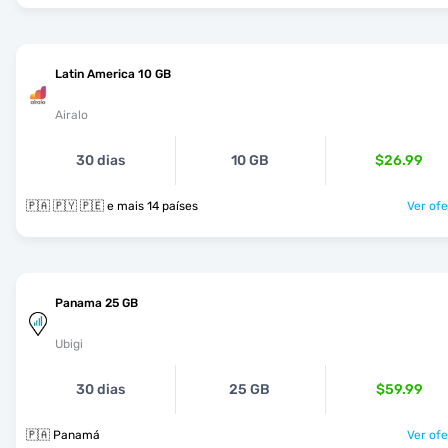
Latin America 10 GB
Airalo
30 dias
10 GB
$26.99
🇵🇦 🇵🇾 🇵🇪 e mais 14 países
Ver ofe
Panama 25 GB
Ubigi
30 dias
25 GB
$59.99
🇵🇦 Panamá
Ver ofe