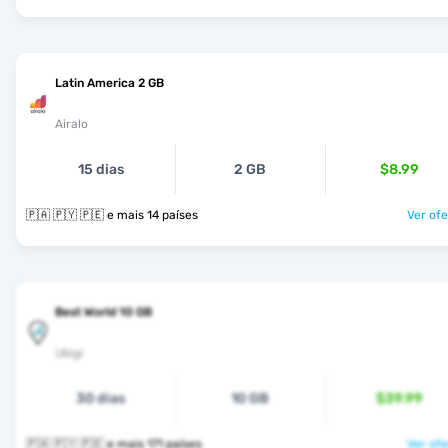
Latin America 2 GB
Airalo
15 dias
2 GB
$8.99
🇵🇦 🇵🇾 🇵🇪 e mais 14 países
Ver ofe
Best World 10 GB
Ubigi
30 dias
10 GB
$39.99
🇵🇦 🇵🇾 🇵🇪 e mais 171 países
Ver ofe