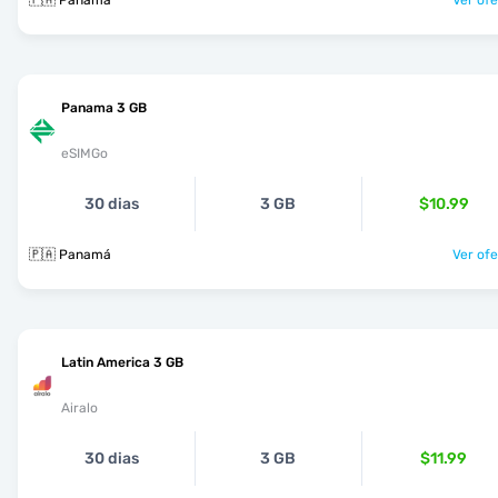
🇵🇦 Panamá
Ver ofe
Panama 3 GB
eSIMGo
30 dias
3 GB
$10.99
🇵🇦 Panamá
Ver ofe
Latin America 3 GB
Airalo
30 dias
3 GB
$11.99