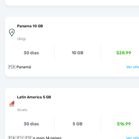
Panama 10 GB
Ubigi
30 dias
10 GB
$28.99
🇵🇦 Panamá
Ver ofe
Latin America 5 GB
Airalo
30 dias
5 GB
$16.99
🇵🇦 🇵🇾 🇵🇪 e mais 14 países
Ver ofe