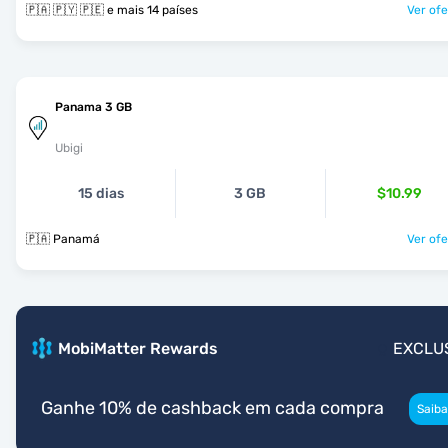
🇵🇦 🇵🇾 🇵🇪 e mais 14 países
Ver ofe
Panama 3 GB
Ubigi
15 dias
3 GB
$10.99
🇵🇦 Panamá
Ver ofe
MobiMatter Rewards
EXCLU
Ganhe 10% de cashback em cada compra
Saiba