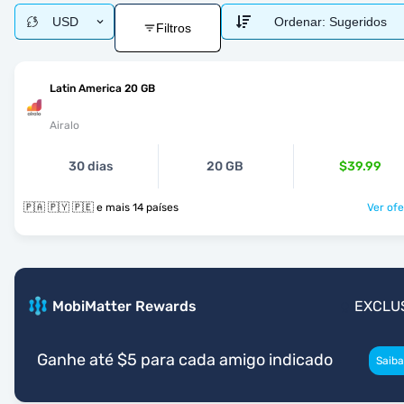
USD
Ordenar:
Sugeridos
Filtros
Latin America 20 GB
Airalo
30 dias
20 GB
$39.99
🇵🇦 🇵🇾 🇵🇪 e mais 14 países
Ver ofe
MobiMatter Rewards
EXCLU
Ganhe até $5 para cada amigo indicado
Saiba