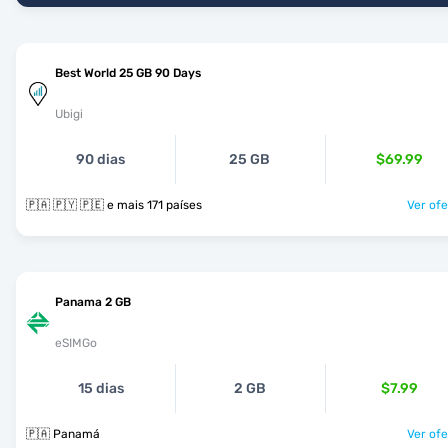
Best World 25 GB 90 Days
Ubigi
90 dias
25 GB
$69.99
🇵🇦 🇵🇾 🇵🇪 e mais 171 países
Ver ofe
Panama 2 GB
eSIMGo
15 dias
2 GB
$7.99
🇵🇦 Panamá
Ver ofe