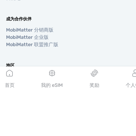
成为合作伙伴
MobiMatter 分销商版
MobiMatter 企业版
MobiMatter 联盟推广版
地区
欧洲 eSIM
亚洲 eSIM
首页
我的 eSIM
奖励
个人
美洲 eSIM
中东 eSIM
大洋洲 eSIM
非洲 eSIM
国家/地区