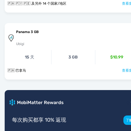
🇵🇦 🇵🇾 🇵🇪 及另外 14 个国家/地区
查看套
Panama 3 GB
Ubigi
15 天
3 GB
$10.99
🇵🇦 巴拿马
查看套
MobiMatter Rewards
每次购买都享 10% 返现
了