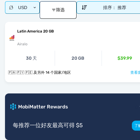
USD
排序：
推荐
筛选
Latin America 20 GB
Airalo
30 天
20 GB
$39.99
🇵🇦 🇵🇾 🇵🇪 及另外 14 个国家/地区
查看套
MobiMatter Rewards
每推荐一位好友最高可得 $5
了