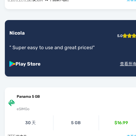
Nicola
5.0
"
Super easy to use and great prices!
"
Play Store
查看所
Panama 5 GB
eSIMGo
30 天
5 GB
$16.99