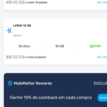
🇧🇷 🇨🇱 🇨🇴 e mais 14 países
Ver ofe
LATAM 10 GB
Sparks
30 dias
10 GB
$27.99
🇧🇷 🇨🇱 🇨🇴 e mais 6 países
Ver ofe
MobiMatter Rewards
EXCLU
Ganhe 10% de cashback em cada compra
Saiba