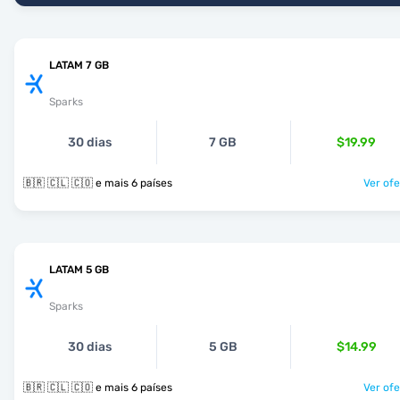
LATAM 7 GB
Sparks
30 dias
7 GB
$19.99
🇧🇷 🇨🇱 🇨🇴 e mais 6 países
Ver ofe
LATAM 5 GB
Sparks
30 dias
5 GB
$14.99
🇧🇷 🇨🇱 🇨🇴 e mais 6 países
Ver ofe