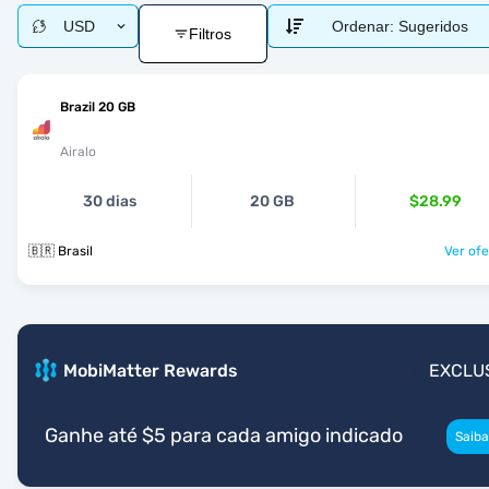
USD
Ordenar:
Sugeridos
Filtros
Brazil 20 GB
Airalo
30 dias
20 GB
$28.99
🇧🇷 Brasil
Ver ofe
MobiMatter Rewards
EXCLU
Ganhe até $5 para cada amigo indicado
Saiba