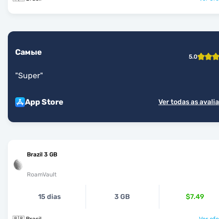
Самые
5.0
"
Super
"
App Store
Ver todas as avali
Brazil 3 GB
RoamVault
15 dias
3 GB
$7.49