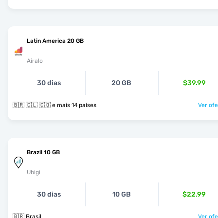
Latin America 20 GB
Airalo
30 dias
20 GB
$39.99
🇧🇷 🇨🇱 🇨🇴 e mais 14 países
Ver ofe
Brazil 10 GB
Ubigi
30 dias
10 GB
$22.99
🇧🇷 Brasil
Ver ofe