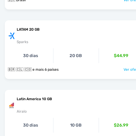
🇧🇷 Brasil
Ver ofe
LATAM 20 GB
Sparks
30 dias
20 GB
$44.99
🇧🇷 🇨🇱 🇨🇴 e mais 6 países
Ver ofe
Latin America 10 GB
Airalo
30 dias
10 GB
$26.99