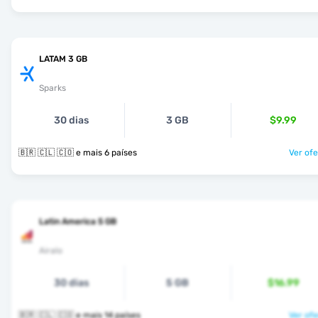
LATAM 3 GB
Sparks
30 dias
3 GB
$9.99
🇧🇷 🇨🇱 🇨🇴 e mais 6 países
Ver ofe
Latin America 5 GB
Airalo
30 dias
5 GB
$16.99
🇧🇷 🇨🇱 🇨🇴 e mais 14 países
Ver ofe