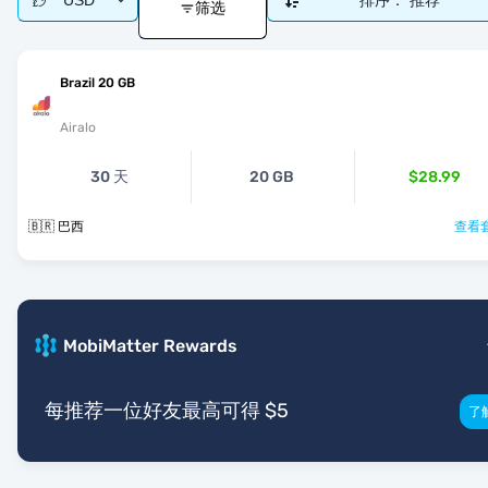
USD
排序：
推荐
筛选
Brazil 20 GB
Airalo
30 天
20 GB
$28.99
🇧🇷 巴西
查看套
MobiMatter Rewards
每推荐一位好友最高可得 $5
了