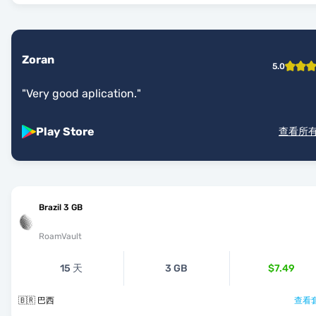
Zoran
5.0
"
Very good aplication.
"
Play Store
查看所
Brazil 3 GB
RoamVault
15 天
3 GB
$7.49
🇧🇷 巴西
查看套