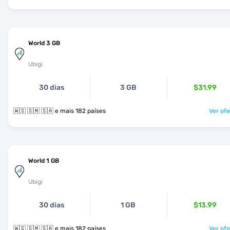
World 3 GB
Ubigi
30 dias
3 GB
$31.99
🇼🇸 🇸🇲 🇸🇦 e mais 182 países
Ver ofe
World 1 GB
Ubigi
30 dias
1 GB
$13.99
🇼🇸 🇸🇲 🇸🇦 e mais 182 países
Ver ofe