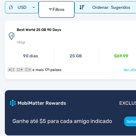
USD
Ordenar:
Sugeridos
Filtros
Best World 25 GB 90 Days
Ubigi
90 dias
25 GB
$69.99
🇼🇸 🇸🇲 🇸🇦 e mais 171 países
Ver ofe
MobiMatter Rewards
EXCLU
Ganhe até $5 para cada amigo indicado
Saiba