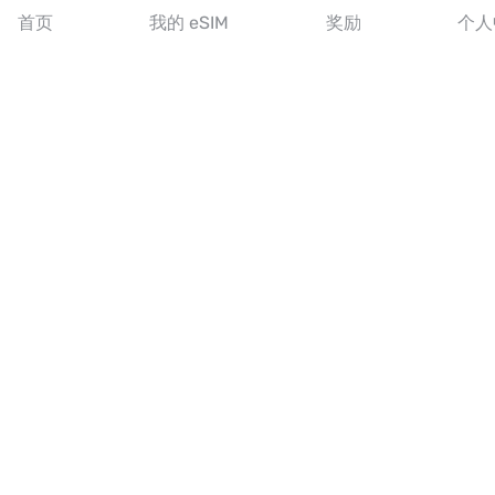
首页
我的 eSIM
奖励
个人
成为合作伙伴
MobiMatter 分销商版
MobiMatter 企业版
MobiMatter 联盟推广版
地区
欧洲 eSIM
亚洲 eSIM
美洲 eSIM
中东 eSIM
大洋洲 eSIM
非洲 eSIM
国家/地区