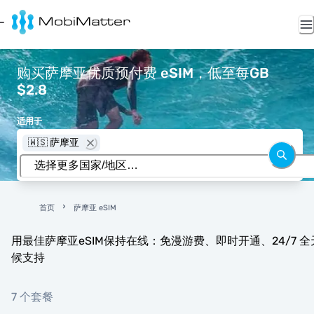
购买萨摩亚优质预付费 eSIM，低至每GB
$2.8
适用于
🇼🇸 萨摩亚
首页
萨摩亚 eSIM
用最佳萨摩亚eSIM保持在线：免漫游费、即时开通、24/7 全
候支持
7 个套餐