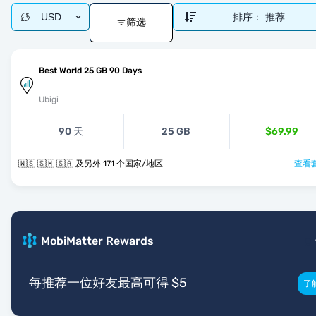
USD
排序：
推荐
筛选
Best World 25 GB 90 Days
Ubigi
90 天
25 GB
$69.99
🇼🇸 🇸🇲 🇸🇦 及另外 171 个国家/地区
查看套
MobiMatter Rewards
每推荐一位好友最高可得 $5
了