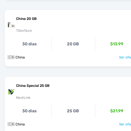
China 20 GB
TSimTech
30 dias
20 GB
$13.99
🇨🇳 China
Ver ofe
China Special 25 GB
NextLink
30 dias
25 GB
$21.99
🇨🇳 China
Ver ofe