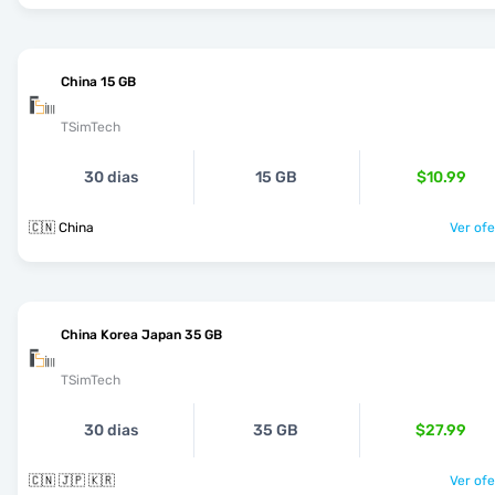
China 15 GB
TSimTech
30 dias
15 GB
$10.99
🇨🇳 China
Ver ofe
China Korea Japan 35 GB
TSimTech
30 dias
35 GB
$27.99
🇨🇳 🇯🇵 🇰🇷
Ver ofe