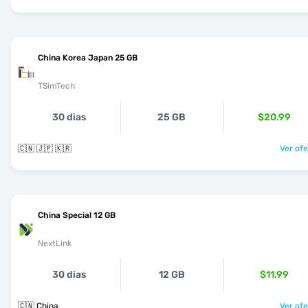
China Korea Japan 25 GB
TSimTech
30 dias
25 GB
$20.99
🇨🇳 🇯🇵 🇰🇷
Ver ofe
China Special 12 GB
NextLink
30 dias
12 GB
$11.99
🇨🇳 China
Ver ofe