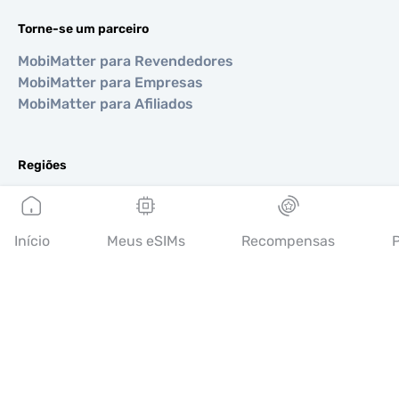
Torne-se um parceiro
MobiMatter para Revendedores
MobiMatter para Empresas
MobiMatter para Afiliados
Regiões
eSIM para Europa
eSIM para Ásia
eSIM para Américas
Início
Meus eSIMs
Recompensas
P
eSIM para Oriente Médio
eSIM para Oceania
eSIM para África
Países
eSIM para EUA