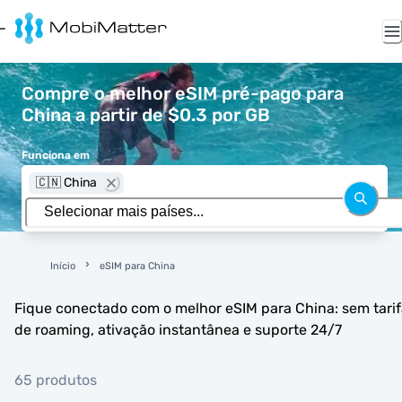
Compre o melhor eSIM pré-pago para
China a partir de $0.3 por GB
Funciona em
🇨🇳 China
Início
eSIM para China
Fique conectado com o melhor eSIM para China: sem tari
de roaming, ativação instantânea e suporte 24/7
65 produtos