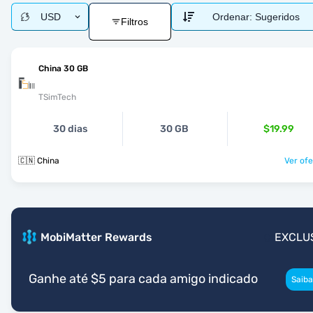
USD
Ordenar:
Sugeridos
Filtros
China 30 GB
TSimTech
30 dias
30 GB
$19.99
🇨🇳 China
Ver ofe
MobiMatter Rewards
EXCLU
Ganhe até $5 para cada amigo indicado
Saiba