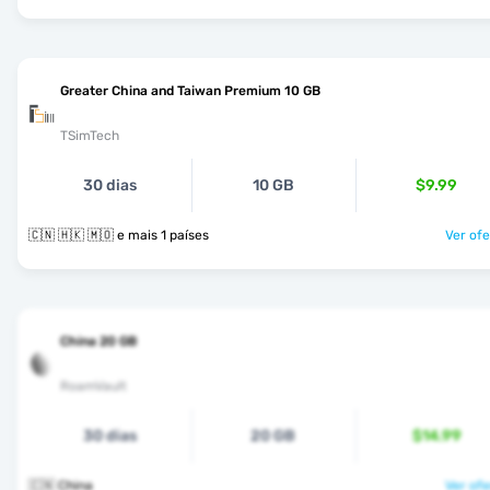
Greater China and Taiwan Premium 10 GB
TSimTech
30 dias
10 GB
$9.99
🇨🇳 🇭🇰 🇲🇴 e mais 1 países
Ver ofe
China 20 GB
RoamVault
30 dias
20 GB
$14.99
🇨🇳 China
Ver ofe