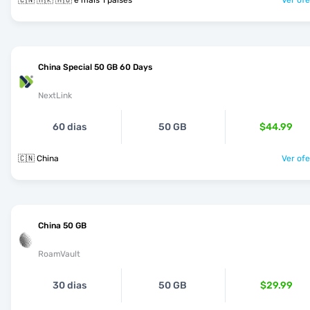
🇨🇳 🇭🇰 🇲🇴 e mais 1 países
Ver ofe
China Special 50 GB 60 Days
NextLink
60 dias
50 GB
$44.99
🇨🇳 China
Ver ofe
China 50 GB
RoamVault
30 dias
50 GB
$29.99