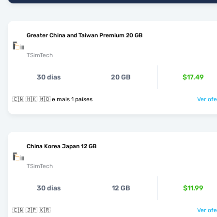
Greater China and Taiwan Premium 20 GB
TSimTech
30 dias
20 GB
$17.49
🇨🇳 🇭🇰 🇲🇴 e mais 1 países
Ver ofe
China Korea Japan 12 GB
TSimTech
30 dias
12 GB
$11.99
🇨🇳 🇯🇵 🇰🇷
Ver ofe