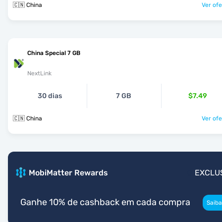
🇨🇳 China
Ver ofe
China Special 7 GB
NextLink
30 dias
7 GB
$7.49
🇨🇳 China
Ver ofe
MobiMatter Rewards
EXCLU
Ganhe 10% de cashback em cada compra
Saiba