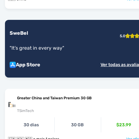
SweBel
5.0
"
It’s great in every way
"
App Store
Ver todas as avali
Greater China and Taiwan Premium 30 GB
TSimTech
30 dias
30 GB
$23.99