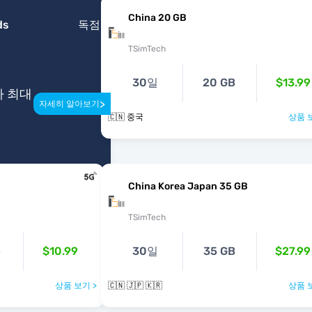
China 20 GB
ds
독점
TSimTech
30일
20 GB
$13.99
다 최대
>
자세히 알아보기
🇨🇳 중국
상품 
China Korea Japan 35 GB
TSimTech
B
$10.99
30일
35 GB
$27.99
상품 보기 >
🇨🇳 🇯🇵 🇰🇷
상품 