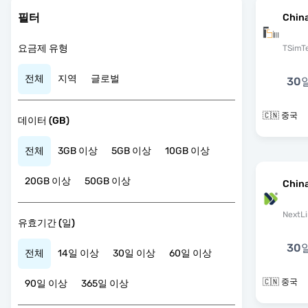
필터
Chin
요금제 유형
TSimT
전체
지역
글로벌
30
🇨🇳 중국
데이터 (GB)
전체
3GB 이상
5GB 이상
10GB 이상
20GB 이상
50GB 이상
China
NextLi
유효기간 (일)
30
전체
14일 이상
30일 이상
60일 이상
🇨🇳 중국
90일 이상
365일 이상