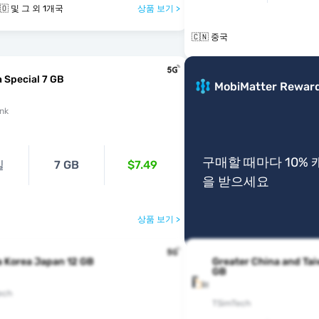
🇨🇳 🇭🇰 🇲🇴 및 그 외 1개국
상품 보기 >
🇨🇳 중국
 Special 7 GB
MobiMatter Rewar
nk
구매할 때마다 10%
일
7 GB
$7.49
을 받으세요
상품 보기 >
 Korea Japan 12 GB
Greater China and Ta
GB
ech
TSimTech