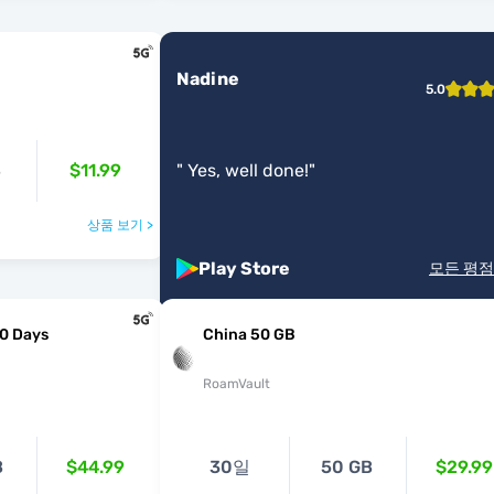
Nadine
5.0
B
$11.99
"
Yes, well done!
"
상품 보기 >
Play Store
모든 평점
60 Days
China 50 GB
RoamVault
B
$44.99
30일
50 GB
$29.99