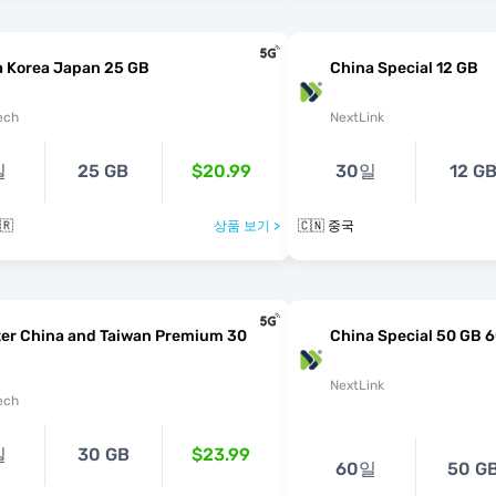
a Korea Japan 25 GB
China Special 12 GB
ech
NextLink
일
25 GB
$20.99
30일
12 G
🇷
상품 보기 >
🇨🇳 중국
ter China and Taiwan Premium 30
China Special 50 GB 
NextLink
ech
일
30 GB
$23.99
60일
50 G