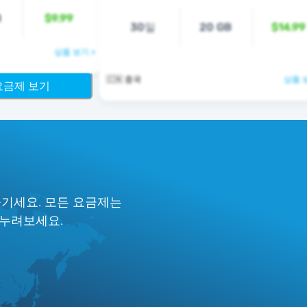
B
$9.99
30일
20 GB
$14.99
상품 보기 >
🇨🇳 중국
상품 
 요금제 보기
즐기세요. 모든 요금제는
 누려보세요.