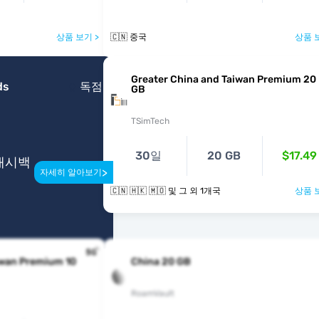
상품 보기 >
🇨🇳 중국
상품 
Greater China and Taiwan Premium 20
ds
독점
GB
TSimTech
30일
20 GB
$17.49
 캐시백
>
자세히 알아보기
🇨🇳 🇭🇰 🇲🇴 및 그 외 1개국
상품 
iwan Premium 10
China 20 GB
RoamVault