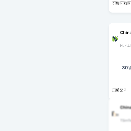
China
NextLi
30
🇨🇳 중국
China
TSimT