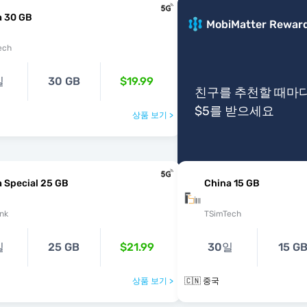
a 30 GB
MobiMatter Rewar
ech
일
30 GB
$19.99
친구를 추천할 때마
$5를 받으세요
상품 보기 >
 Special 25 GB
China 15 GB
nk
TSimTech
일
25 GB
$21.99
30일
15 G
상품 보기 >
🇨🇳 중국