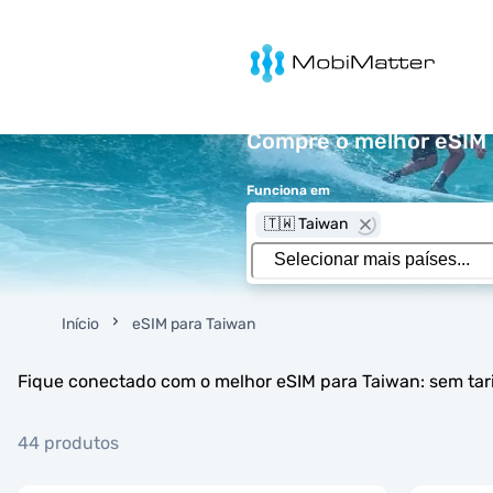
MobiMatter
Compre o melhor eSIM p
Funciona em
🇹🇼 Taiwan
Início
eSIM para Taiwan
Fique conectado com o melhor eSIM para Taiwan: sem tari
44 produtos