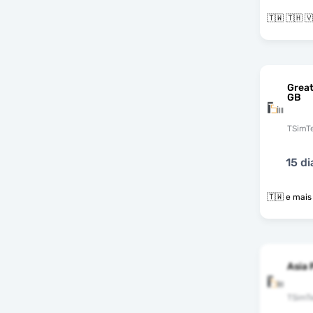
Great
GB
TSimT
15 di
🇹🇼 e ma
Asia
TSimT