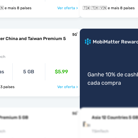
🇹🇼 🇹🇭 🇻🇳 e mais 8 países
Ver oferta >
🇹🇼 🇹🇭 🇻🇳 e mais 8 países
er China and Taiwan Premium 5
MobiMatter Rewar
ech
as
5 GB
$5.99
Ganhe 10% de cash
cada compra
is 3 países
Ver oferta >
 Premium 5 GB
Asia 12 Countries 5 G
ech
TSimTech