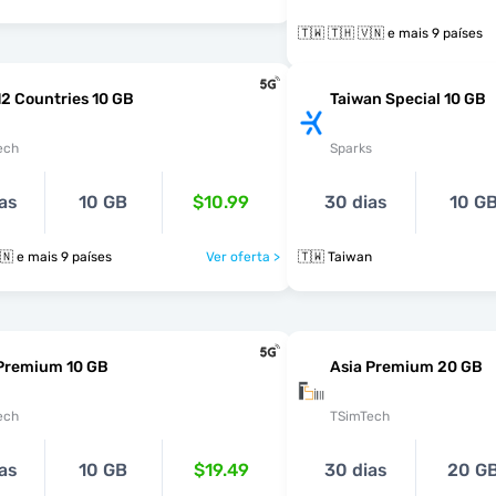
🇹🇼 🇹🇭 🇻🇳 e mais 9 países
12 Countries 10 GB
Taiwan Special 10 GB
ech
Sparks
as
10 GB
$10.99
30 dias
10 G
🇹🇼 🇹🇭 🇻🇳 e mais 9 países
Ver oferta >
🇹🇼 Taiwan
 Premium 10 GB
Asia Premium 20 GB
ech
TSimTech
as
10 GB
$19.49
30 dias
20 G