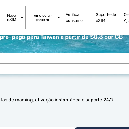
Verificar
Suporte de
Ce
Novo
Torne-se um
eSIM
parceiro
consumo
eSIM
Aj
ré-pago para Taiwan a partir de $0.8 por GB
fas de roaming, ativação instantânea e suporte 24/7