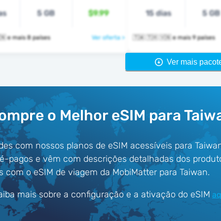
as
5 GB
$9.99
15 dias
5 GB
🇹🇼 🇹🇭 🇻🇳 e mais 8 países
Ver oferta >
🇹🇼 🇹🇭 🇻🇳 e mais 9 países
Ver mais pacot
ompre o Melhor eSIM para Taiw
des com nossos planos de eSIM acessíveis para Taiwa
ré-pagos e vêm com descrições detalhadas dos produt
s com o eSIM de viagem da MobiMatter para Taiwan.
aiba mais sobre a configuração e a ativação do eSIM
aq