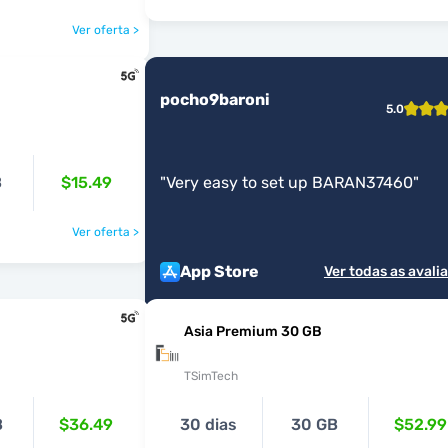
Ver oferta >
pocho9baroni
5.0
B
$15.49
"
Very easy to set up BARAN37460
"
Ver oferta >
App Store
Ver todas as avali
Asia Premium 30 GB
TSimTech
B
$36.49
30 dias
30 GB
$52.99