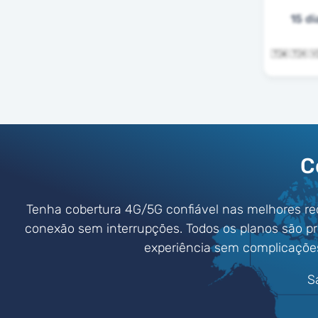
15 di
C
Tenha cobertura 4G/5G confiável nas melhores re
conexão sem interrupções. Todos os planos são p
experiência sem complicaçõe
S