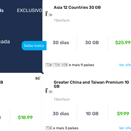
Asia 12 Countries 30 GB
ds
EXCLUSIVO
TSimTech
cada
30 dias
30 GB
$25.99
>
Saiba mais
🇹🇼 🇹🇭 🇻🇳 e mais 9 países
Ver ofe
GB
Greater China and Taiwan Premium 10
GB
TSimTech
30 dias
10 GB
$9.99
B
$18.99
🇹🇼 e mais 3 países
Ver ofe