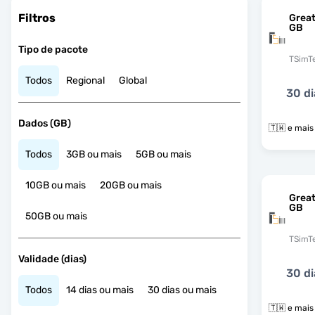
Filtros
Grea
GB
Tipo de pacote
TSimT
Todos
Regional
Global
30 di
Dados (GB)
🇹🇼 e ma
Todos
3GB ou mais
5GB ou mais
10GB ou mais
20GB ou mais
Grea
GB
50GB ou mais
TSimT
Validade (dias)
30 di
Todos
14 dias ou mais
30 dias ou mais
🇹🇼 e ma