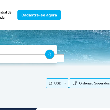
ntral de
Cadastre-se agora
uda
USD
Ordenar:
Sugeridos