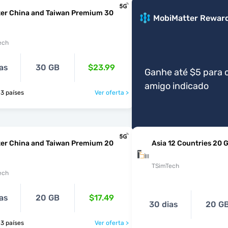
ter China and Taiwan Premium 30
MobiMatter Rewar
ech
as
30 GB
$23.99
Ganhe até $5 para 
amigo indicado
is 3 países
Ver oferta >
ter China and Taiwan Premium 20
Asia 12 Countries 20 
TSimTech
ech
as
20 GB
$17.49
30 dias
20 G
is 3 países
Ver oferta >