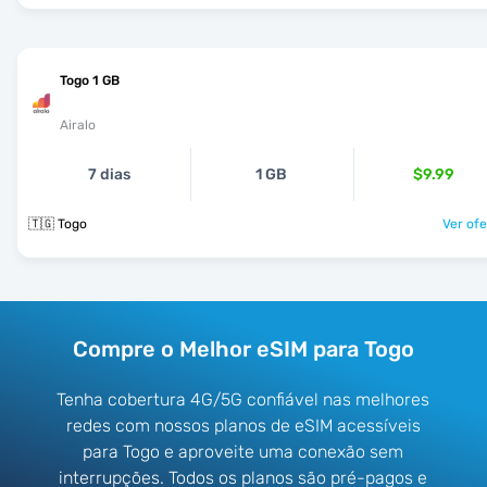
Togo 1 GB
Airalo
7 dias
1 GB
$9.99
🇹🇬 Togo
Ver ofe
Compre o Melhor eSIM para Togo
Tenha cobertura 4G/5G confiável nas melhores
redes com nossos planos de eSIM acessíveis
para Togo e aproveite uma conexão sem
interrupções. Todos os planos são pré-pagos e