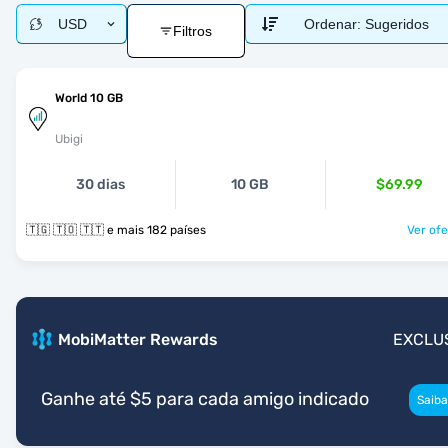
USD
Ordenar:
Sugeridos
Filtros
World 10 GB
Ubigi
30 dias
10 GB
$69.99
🇹🇬 🇹🇴 🇹🇹 e mais 182 países
Ver ofe
MobiMatter Rewards
EXCLU
Ganhe até $5 para cada amigo indicado
Saiba