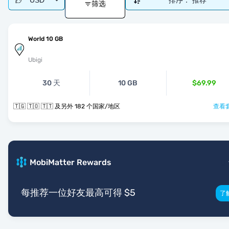
USD
排序：
推荐
筛选
World 10 GB
Ubigi
30 天
10 GB
$69.99
🇹🇬 🇹🇴 🇹🇹 及另外 182 个国家/地区
查看套
MobiMatter Rewards
每推荐一位好友最高可得 $5
了