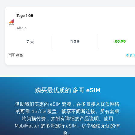
Togo 1 GB
Airalo
7 天
1 GB
$9.99
🇹🇬 多哥
查看套
购买最优质的 多哥 eSIM
借助我们实惠的 eSIM 套餐，在多哥接入优质网络
的可靠 4G/5G 覆盖，畅享不间断连接。所有套餐
均为预付费，并附有详细的产品说明。使用
MobiMatter 的多哥旅行 eSIM，尽享轻松无忧的体
验。