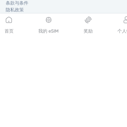
条款与条件
隐私政策
配送与退款政策
网站地图
联盟推广
首页
我的 eSIM
奖励
个人
目的地
成为合作伙伴
MobiMatter 分销商版
MobiMatter 企业版
MobiMatter 联盟推广版
地区
欧洲 eSIM
亚洲 eSIM
美洲 eSIM