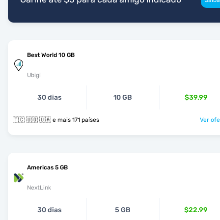
Best World 10 GB
Ubigi
30 dias
10 GB
$39.99
🇹🇨 🇺🇬 🇺🇦 e mais 171 países
Ver ofe
Americas 5 GB
NextLink
30 dias
5 GB
$22.99