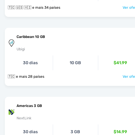
🇹🇨 🇺🇸 🇻🇮 e mais 34 países
Ver ofe
Caribbean 10 GB
Ubigi
30 dias
10 GB
$41.99
🇹🇨 e mais 28 países
Ver ofe
Americas 3 GB
NextLink
30 dias
3 GB
$14.99