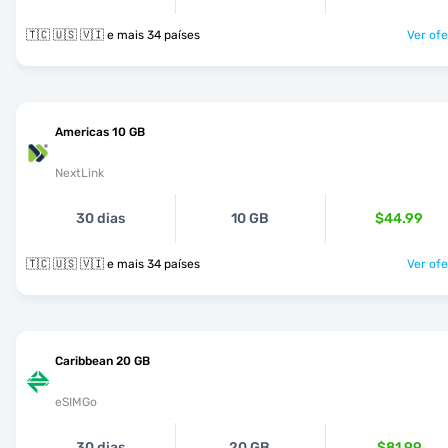
🇹🇨 🇺🇸 🇻🇮 e mais 34 países
Ver ofe
Americas 10 GB
NextLink
30 dias
10 GB
$44.99
🇹🇨 🇺🇸 🇻🇮 e mais 34 países
Ver ofe
Caribbean 20 GB
eSIMGo
30 dias
20 GB
$81.99