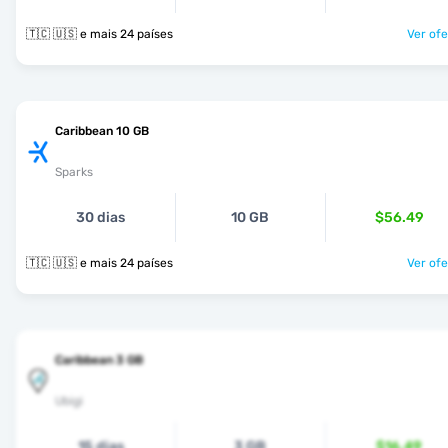
🇹🇨 🇺🇸 e mais 24 países
Ver ofe
Caribbean 10 GB
Sparks
30 dias
10 GB
$56.49
🇹🇨 🇺🇸 e mais 24 países
Ver ofe
Caribbean 3 GB
Ubigi
15 dias
3 GB
$16.49