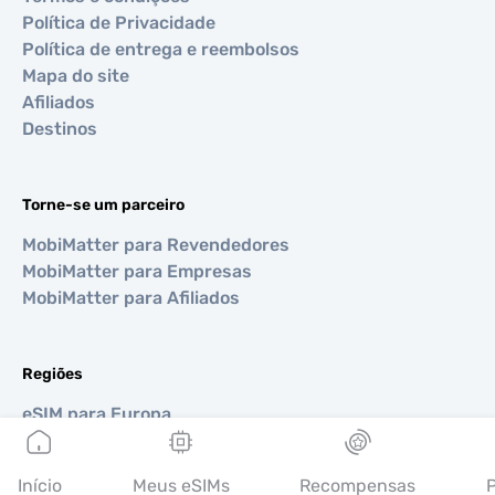
Política de Privacidade
Política de entrega e reembolsos
Mapa do site
Afiliados
Destinos
Torne-se um parceiro
MobiMatter para Revendedores
MobiMatter para Empresas
MobiMatter para Afiliados
Regiões
eSIM para Europa
eSIM para Ásia
eSIM para Américas
Início
Meus eSIMs
Recompensas
P
eSIM para Oriente Médio