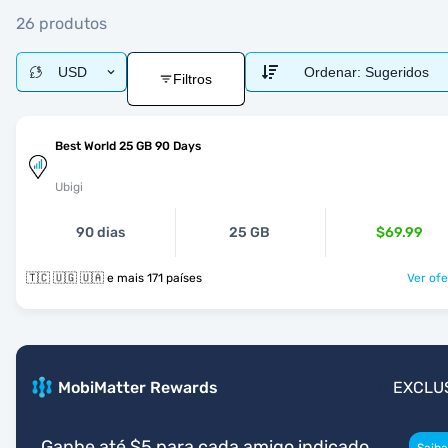
26 produtos
USD
Ordenar:
Sugeridos
Filtros
Best World 25 GB 90 Days
Ubigi
90 dias
25 GB
$69.99
🇹🇨 🇺🇬 🇺🇦 e mais 171 países
Ver ofe
MobiMatter Rewards
EXCLU
Ganhe até $5 para cada amigo indicado
Saiba