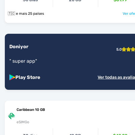
🇹🇨 e mais 25 países
Ver ofe
Doniyor
5.0
"
super app
"
Play Store
Ver todas as avali
Caribbean 10 GB
eSIMGo