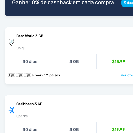
Ganhe 10% de cashback em cada compra
Saiba
Best World 3 GB
Ubigi
30 dias
3 GB
$18.99
🇹🇨 🇺🇬 🇺🇦 e mais 171 países
Ver ofe
Caribbean 3 GB
Sparks
30 dias
3 GB
$19.99