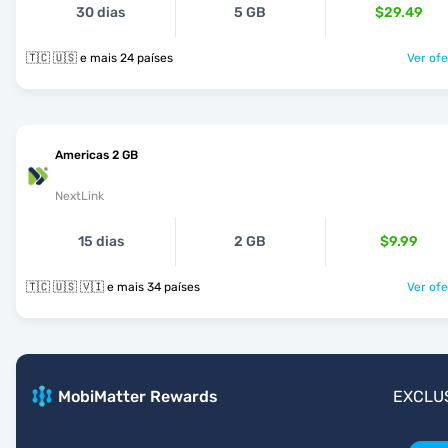
30 dias
5 GB
$29.49
🇹🇨 🇺🇸 e mais 24 países
Ver ofe
Americas 2 GB
NextLink
15 dias
2 GB
$9.99
🇹🇨 🇺🇸 🇻🇮 e mais 34 países
Ver ofe
MobiMatter Rewards
EXCLU