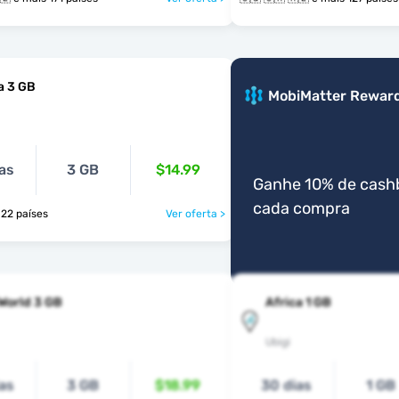
a 3 GB
MobiMatter Rewar
as
3 GB
$14.99
Ganhe 10% de cash
cada compra
ais 22 países
Ver oferta >
World 3 GB
Africa 1 GB
Ubigi
as
3 GB
$18.99
30 dias
1 GB