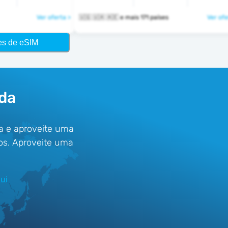
Ver oferta >
🇺🇬 🇺🇦 🇦🇪 e mais 171 países
Ver ofe
es de eSIM
da
a e aproveite uma
os. Aproveite uma
ui