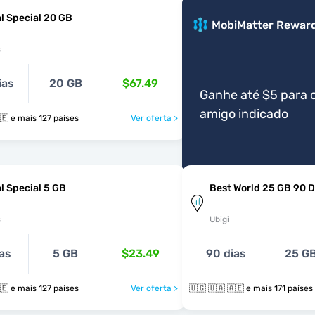
l Special 20 GB
MobiMatter Rewar
s
ias
20 GB
$67.49
Ganhe até $5 para 
amigo indicado
🇺🇬 🇺🇦 🇦🇪 e mais 127 países
Ver oferta >
l Special 5 GB
Best World 25 GB 90 
s
Ubigi
as
5 GB
$23.49
90 dias
25 G
🇺🇬 🇺🇦 🇦🇪 e mais 127 países
Ver oferta >
🇺🇬 🇺🇦 🇦🇪 e mais 171 países