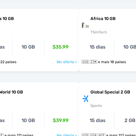
a 10 GB
Africa 10 GB
TSimTech
as
10 GB
$35.99
15 dias
10 G
ais 22 países
Ver oferta >
🇺🇬 🇿🇲 e mais 18 países
World 10 GB
Global Special 2 GB
Sparks
as
10 GB
$39.99
15 dias
2 GB
🇺🇬 🇺🇦 🇦🇪 e mais 171 países
Ver oferta >
🇺🇬 🇺🇦 🇦🇪 e mais 127 países