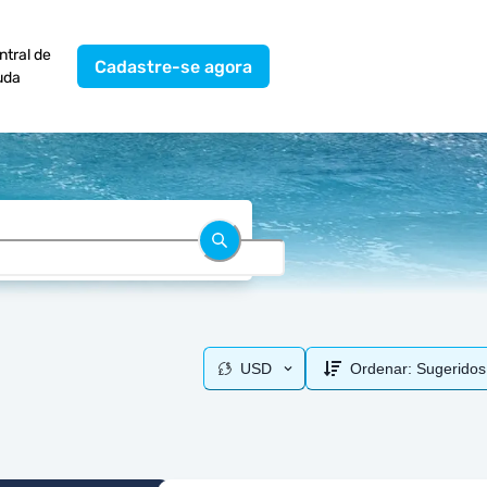
ntral de
Cadastre-se agora
uda
USD
Ordenar:
Sugeridos