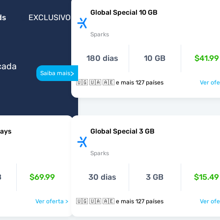
Global Special 10 GB
ds
EXCLUSIVO
Sparks
180 dias
10 GB
$41.99
cada
>
Saiba mais
🇺🇬 🇺🇦 🇦🇪 e mais 127 países
Ver ofe
Days
Global Special 3 GB
Sparks
B
$69.99
30 dias
3 GB
$15.49
Ver oferta >
🇺🇬 🇺🇦 🇦🇪 e mais 127 países
Ver ofe