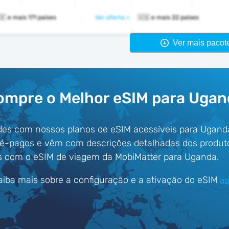
🇺🇬 🇺🇦 🇦🇪 e mais 171 países
Ver oferta >
🇺🇬 e mais 22 países
Ver mais pacot
ompre o Melhor eSIM para Ugan
des com nossos planos de eSIM acessíveis para Ugand
ré-pagos e vêm com descrições detalhadas dos produt
s com o eSIM de viagem da MobiMatter para Uganda.
aiba mais sobre a configuração e a ativação do eSIM
aq