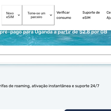
Verificar
Suporte de
Ce
Novo
Torne-se um
eSIM
parceiro
consumo
eSIM
Aj
ré-pago para Uganda a partir de $2.8 por GB
fas de roaming, ativação instantânea e suporte 24/7