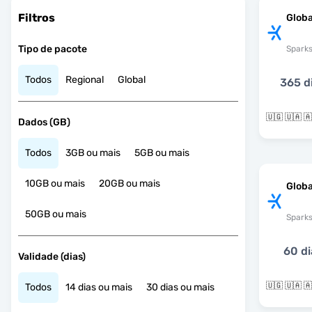
Filtros
Globa
Tipo de pacote
Spark
Todos
Regional
Global
365 d
Dados (GB)
Todos
3GB ou mais
5GB ou mais
10GB ou mais
20GB ou mais
Globa
50GB ou mais
Spark
60 di
Validade (dias)
Todos
14 dias ou mais
30 dias ou mais