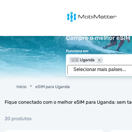
MobiMatter
Compre o melhor eSIM p
Funciona em
🇺🇬 Uganda
Início
eSIM para Uganda
Fique conectado com o melhor eSIM para Uganda: sem tari
20 produtos