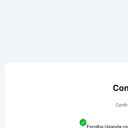
Com
Confi
Escolha Uganda co