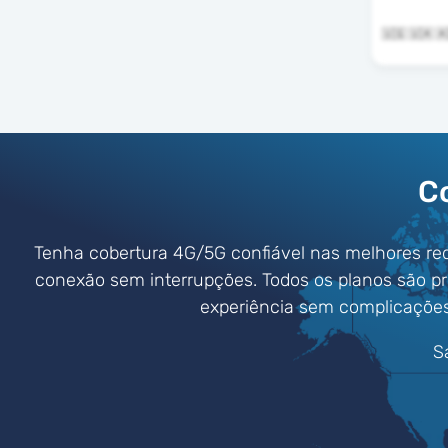
C
Tenha cobertura 4G/5G confiável nas melhores re
conexão sem interrupções. Todos os planos são p
experiência sem complicaçõe
S