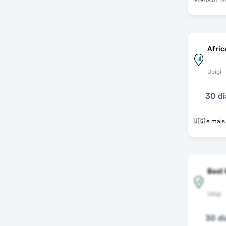
Afric
Ubigi
30 di
🇺🇬 e m
Best 
Ubigi
30 di